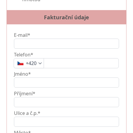
Fakturační údaje
E-mail*
Telefon*
+420
Jméno*
Příjmení*
Ulice a č.p.*
Město*