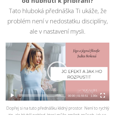
od hubnutí k přibírání?
Tato hluboká přednáška Ti ukáže, že
problém není v nedostatku disciplíny,
ale v nastavení mysli.
Video
přehrávač
00:00
|
01:55:51
1.00x
Dopřej si na tuto přednášku klidný prostor. Není to rychlý