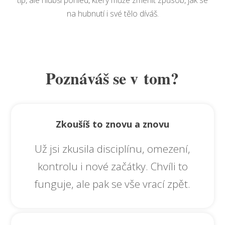
tip, ale hlubší pohled, který může změnit způsob, jak se
na hubnutí i své tělo díváš.
Poznáváš se v tom?
Zkoušíš to znovu a znovu
Už jsi zkusila disciplínu, omezení,
kontrolu i nové začátky. Chvíli to
funguje, ale pak se vše vrací zpět.