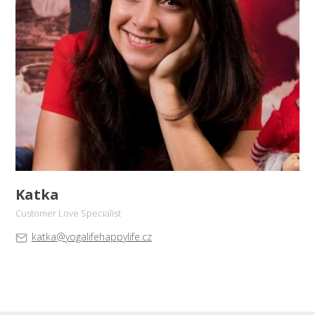
Katka
Customer Love Specialist
katka@yogalifehappylife.cz