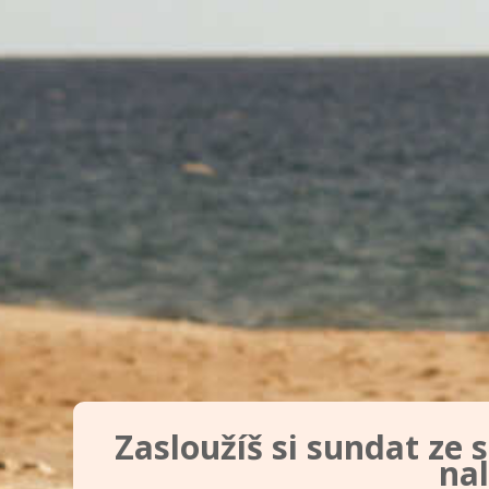
Zasloužíš si sundat ze s
nal