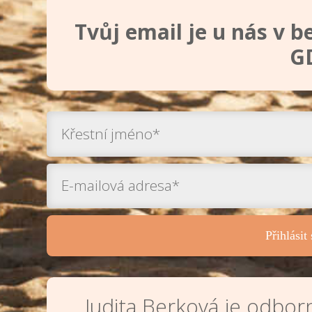
Tvůj email je u nás v 
G
Přihlás
Judita Berková je odborn