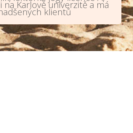
ii na Karlově univerzitě a má
 nadšených klientů
FACEBOOK
YOUTUBE
o podpořit?
Kat