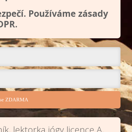
bezpečí. Používáme zásady
DPR.
it se ZDARMA
ík, lektorka jógy licence A,