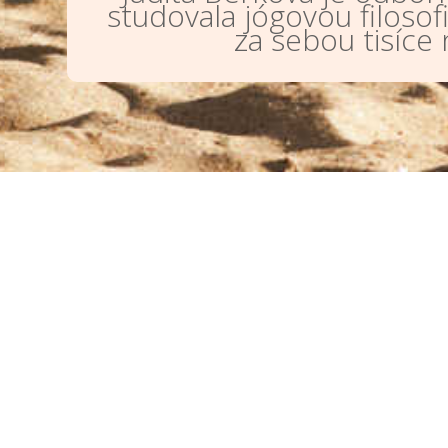
studovala jógovou filosof
za sebou tisíce
@JUDITABERKOVA
Potřebuješ poradit neb