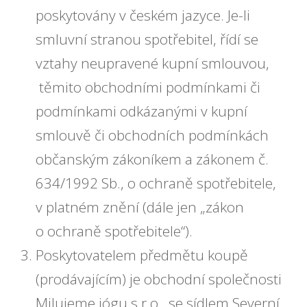
poskytovány v českém jazyce. Je-li
smluvní stranou spotřebitel, řídí se
vztahy neupravené kupní smlouvou,
těmito obchodními podmínkami či
podmínkami odkázanými v kupní
smlouvě či obchodních podmínkách
občanským zákoníkem a zákonem č.
634/1992 Sb., o ochraně spotřebitele,
v platném znění (dále jen „zákon
o ochraně spotřebitele“).
Poskytovatelem předmětu koupě
(prodávajícím) je obchodní společnosti
Milujeme jógu s.r.o., se sídlem Severní