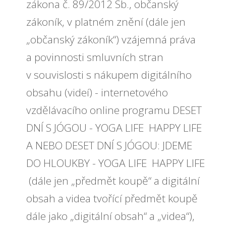
zákona č. 89/2012 Sb., občanský
zákoník, v platném znění (dále jen
„občanský zákoník“) vzájemná práva
a povinnosti smluvních stran
v souvislosti s nákupem digitálního
obsahu (videí) - internetového
vzdělávacího online programu DESET
DNÍ S JÓGOU - YOGA LIFE HAPPY LIFE
A NEBO DESET DNÍ S JÓGOU: JDEME
DO HLOUKBY - YOGA LIFE HAPPY LIFE
(dále jen „předmět koupě“ a digitální
obsah a videa tvořící předmět koupě
dále jako „digitální obsah“ a „videa“),