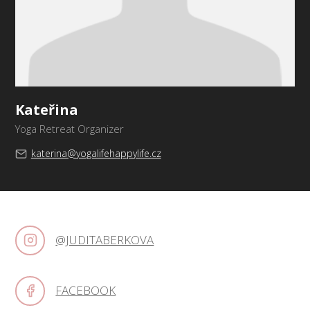
Kateřina
Yoga Retreat Organizer
katerina@yogalifehappylife.cz
@JUDITABERKOVA
FACEBOOK