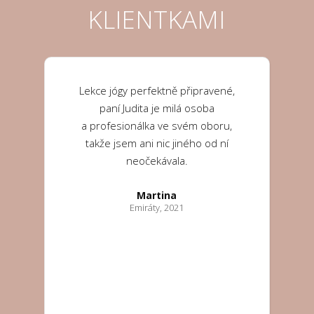
KLIENTKAMI
Lekce jógy perfektně připravené,
paní Judita je milá osoba
a profesionálka ve svém oboru,
takže jsem ani nic jiného od ní
neočekávala.
Martina
Emiráty, 2021
Eva
Mexiko, 2018
Šárka
Bali, 2018