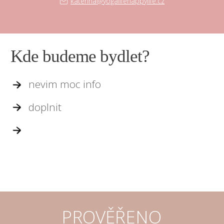
katerina@yogalifehappylife.cz
Kde budeme bydlet?
nevim moc info
doplnit
PROVĚŘENO