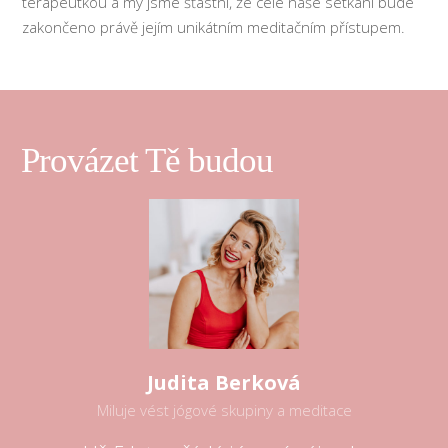
terapeutkou a my jsme šťastní, že celé naše setkání bude
zakončeno právě jejím unikátním meditačním přístupem.
Provázet Tě budou
Judita Berková
Miluje vést jógové skupiny a meditace