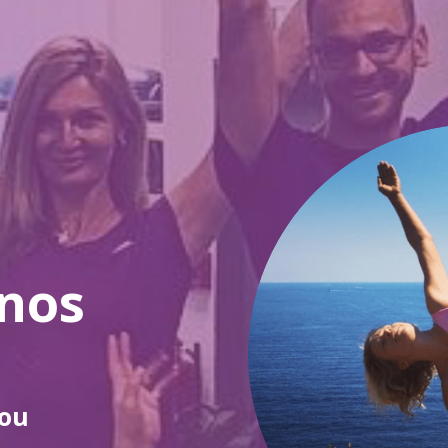
nos
gou