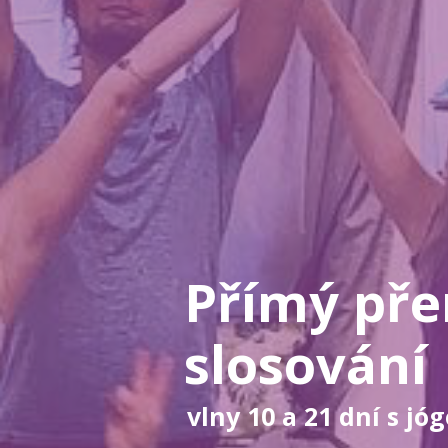
Přímý pře
slosování
vlny 10 a 21 dní s jó