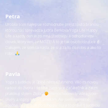
Petra
Urobila som najlepsie rozhodnutie prejst touto branou,
ktorou nas sprevadza Judita Berkova/Yoga Life Happy
Life a kazdy den je zo mna stastnejsi a odhodlanejsi
clovek, ktory veri, ze MOZE! A to je tak oslobodzujuce ✌
Dakujem, ze som ta nasla, ze si a za to co robis a ako to
robis
Pavla
Yoga s Juditkou je úplně něco úžasného. Vlilo mi novou
radost do života i do těla. Jsem sice začátečník a zatím
praktikuji stylem Zlobra
, mimochodem ty videa jsou
skvělý a vtipný nápad, smekám. Ale jsem nesmírně
vděčná, že jsem se do toho pustila a to právě s Juditkou.