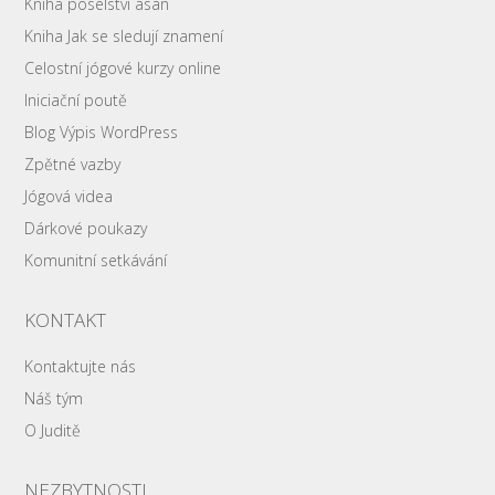
Kniha poselství ásán
Kniha Jak se sledují znamení
Celostní jógové kurzy online
Iniciační poutě
Blog Výpis WordPress
Zpětné vazby
Jógová videa
Dárkové poukazy
Komunitní setkávání
KONTAKT
Kontaktujte nás
Náš tým
O Juditě
NEZBYTNOSTI