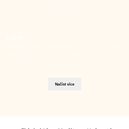
souvisí s královnou, s tím co se děje,...pokorně, jemně a
přitom v narovnanosti..., ale ta bolest:-)
Lucie
Dnešní den mě joga zavolala ráno i nyní, večer. Jsem tak
naplněná štěstím a světlem po každém novém dni
vašeho kurzu.
Načíst více