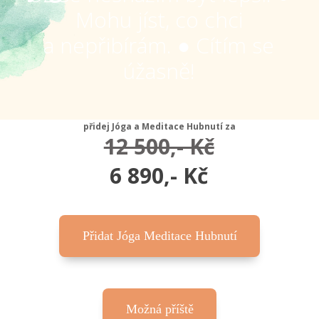
Mohu jíst, co chci
a nepřibírám. ● Cítím se
úžasně!
přidej Jóga a Meditace Hubnutí za
12 500,- Kč
6 890,- Kč
Přidat Jóga Meditace Hubnutí
Možná příště