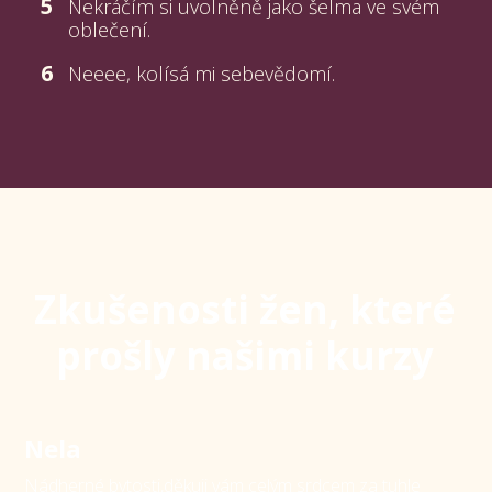
5
Nekráčím si uvolněně jako šelma ve svém
oblečení.
6
Neeee, kolísá mi sebevědomí.
Zkušenosti žen, které
prošly našimi kurzy
Nela
Nádherné bytosti,děkuji vám celým srdcem za tuhle