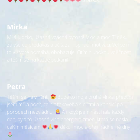
S láskou
Mirka
Milá Juditko, úžasná vzácná bytosti! Moc a moc Ti děkuji
za vše co předáváš a učíš, za inspiraci, motivaci. Velice mi
to v životé pomáhá, obohacuje. Cítím hlubokou vděčnost
a těším se na každé setkání!
Petra
Těším se na vlnění..
Bude to moje druhá vlnka, předtím
jsem měla pocit, že nic takového s dětmi a kondicí po
porodech nezvládnu!
A i když jsem nestíhala každý
den, byla to úžasná vlna energie a změn, která se nesla
celým měsícem
děkuji moc a přeji nádherné dny