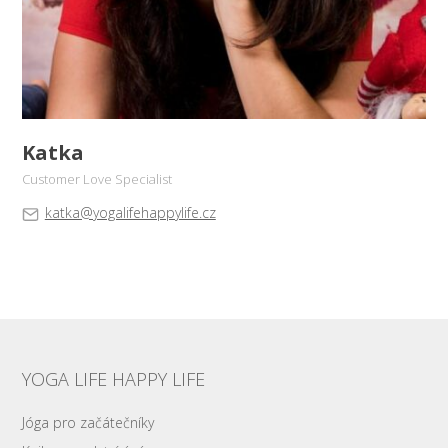
Katka
Customer Love Specialist
katka@yogalifehappylife.cz
YOGA LIFE HAPPY LIFE
Jóga pro začátečníky