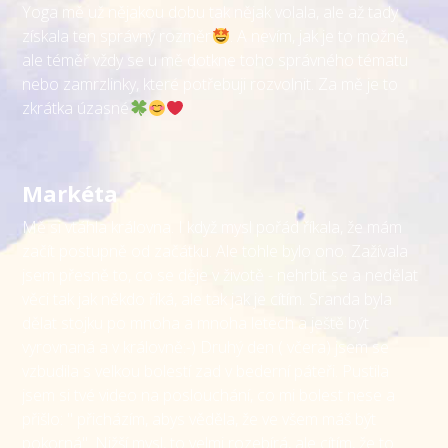
Yoga mě už nějakou dobu tak nějak volala, ale až tady
získala ten správný rozměr
. A nevím, jak je to možné,
ale téměř vždy se u mě dotkne toho správného tématu
nebo zamrzlinky, které potřebuji rozvolnit. Za mě je to
zkrátka úzasné
Markéta
Mě si vtáhla královna. I když mysl pořád říkala, že mám
začít postupně od začátku. Ale tohle bylo ono. Zažívala
jsem přesně to, co se děje v životě - nehrbit se a nedělat
věci tak jak někdo říká, ale tak jak je cítím. Sranda byla
dělat stojku po mnoha a mnoha letech a ještě být
vyrovnaná a v královně:-) Druhý den ( včera) jsem se
vzbudila s velkou bolestí zad v bederní páteři. Pustila
jsem si tvé video na poslouchání, co mi bolest nese a
přišlo: " přicházím, abys věděla, že ve všem máš být
pokorná". Nižší mysl, to velmi rozebírá, ale cítím, že to