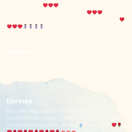
nádhernou cestu
každý den se na praxi nesmírně
těším a už se nemohu dočkat další vlny
děkuji vám
všem za vše,co pro nás s láskou s celým týmem tvoříte
Miroslava
Skvělá praxe. Trans dance je opravdu skoro do tranzu,
uvolňující a zároveň nabijejici. Bojovníci pro mě dnes ne
úplně komfortní, ale o to víc jsem si je užila. Děkuji
Dorinka
Moje milovaná Judíííí, ty máš tak krásnou a naprosto
jedinečně vedenou jógu a znamení atd. Jsi tak skvělá, že
to neumím ani vypovědět, jak moc jsi mi pomohla...