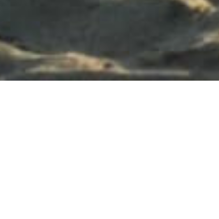
Závěrečné video
Vlna 10 Dní s jógou, srpen 2020
Video
přehrávač