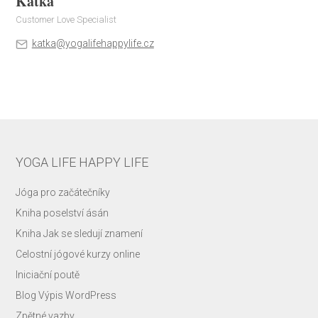
Katka
Customer Love Specialist
katka@yogalifehappylife.cz
YOGA LIFE HAPPY LIFE
Jóga pro začátečníky
Kniha poselství ásán
Kniha Jak se sledují znamení
Celostní jógové kurzy online
Iniciační poutě
Blog Výpis WordPress
Zpětné vazby