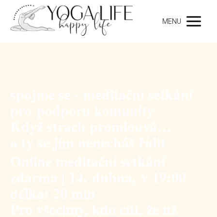
MENU
spojme se - meditační setkání
pro podporu komunity
Když strach promlouvá…
a ty se jím nenecháš řídit
Online meditační setkání
zdarma
| 14. dubna, v 19:00
délka:
20 min
Pro všechny, kdo cítí, že už