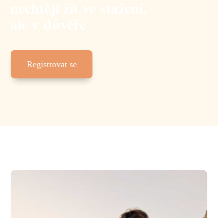
nechtějí žít ve stažení,
ale v důvěře
Registrovat se