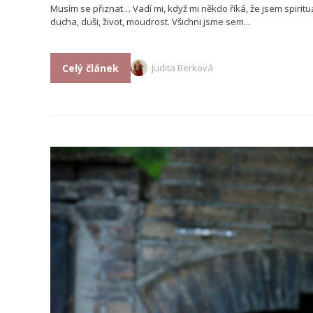
Musím se přiznat… Vadí mi, když mi někdo říká, že jsem spirituál
ducha, duši, život, moudrost. Všichni jsme sem...
Celý článek
Judita Berková