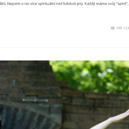
ní. Nejsem o nic více spirituální než kdokoli jiný. Každý máme svůj “spirit”,
0
12