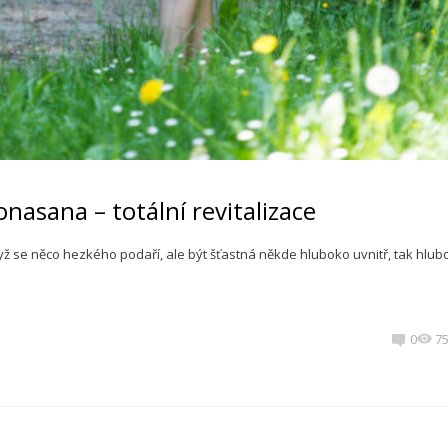
asana – totální revitalizace
dyž se něco hezkého podaří, ale být šťastná někde hluboko uvnitř, tak hlub
0
7