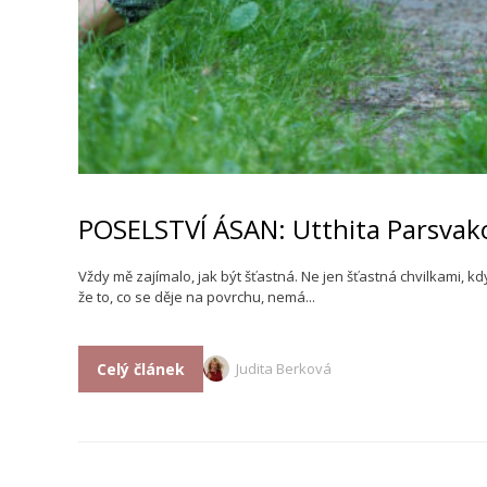
POSELSTVÍ ÁSAN: Utthita Parsvakon
Vždy mě zajímalo, jak být šťastná. Ne jen šťastná chvilkami, k
že to, co se děje na povrchu, nemá...
Celý článek
Judita Berková