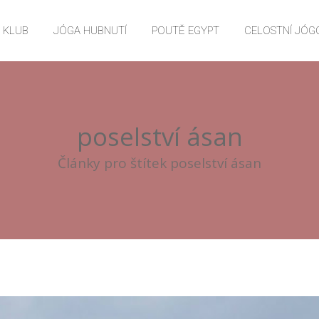
E KLUB
JÓGA HUBNUTÍ
POUTĚ EGYPT
CELOSTNÍ JÓG
poselství ásan
Články pro štítek poselství ásan