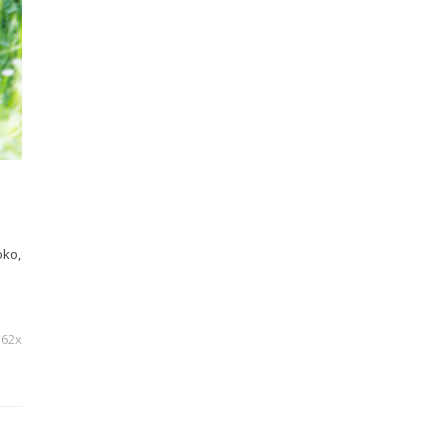
oko,
562x