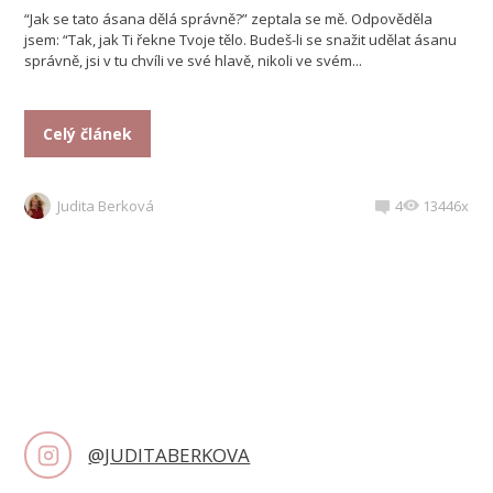
“Jak se tato ásana dělá správně?” zeptala se mě. Odpověděla
jsem: “Tak, jak Ti řekne Tvoje tělo. Budeš-li se snažit udělat ásanu
správně, jsi v tu chvíli ve své hlavě, nikoli ve svém...
Celý článek
Judita Berková
4
13446x
@JUDITABERKOVA