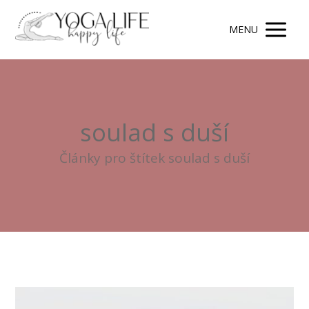
MENU
soulad s duší
Články pro štítek soulad s duší