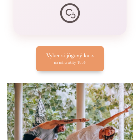
Vyber si jógový kurz
na míru ušitý Tobě