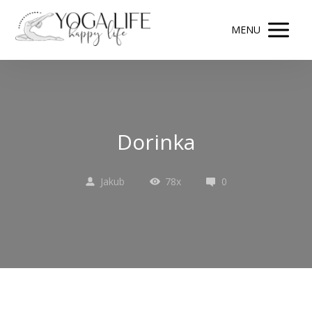
MENU
Dorinka
Jakub
78x
0