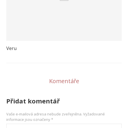
Veru
Komentáře
Přidat komentář
Vaše e-mailová adresa nebude zveřejněna.
Vyžadované
informace jsou označeny
*