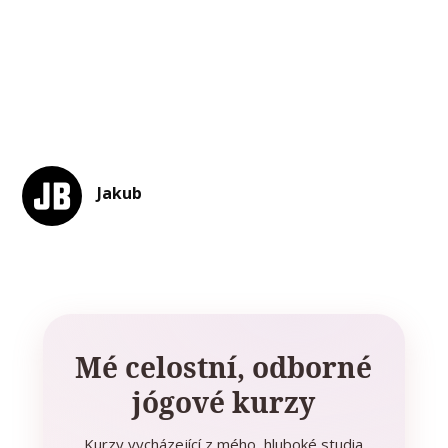
Jakub
Mé celostní, odborné
jógové kurzy
Kurzy vycházející z mého hluboké studia