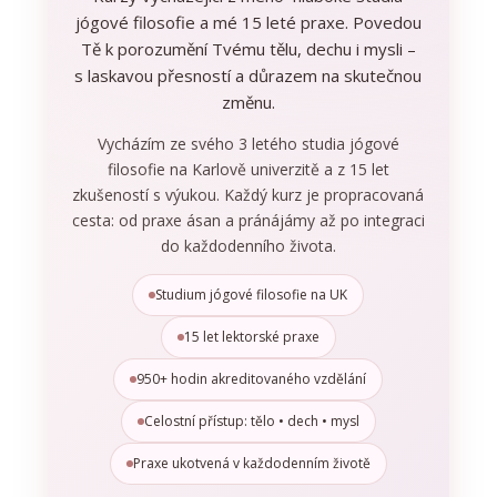
jógové filosofie a mé 15 leté praxe. Povedou
Tě k porozumění Tvému tělu, dechu i mysli –
s laskavou přesností a důrazem na skutečnou
změnu.
Vycházím ze svého 3 letého studia jógové
filosofie na Karlově univerzitě a z 15 let
zkušeností s výukou. Každý kurz je propracovaná
cesta: od praxe ásan a pránájámy až po integraci
do každodenního života.
Studium jógové filosofie na UK
15 let lektorské praxe
950+ hodin akreditovaného vzdělání
Celostní přístup: tělo • dech • mysl
Praxe ukotvená v každodenním životě