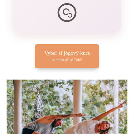
Vyber si jógový kurz
na míru ušitý Tobě