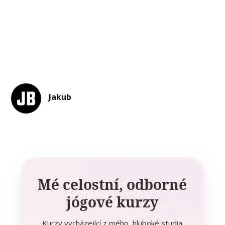
Jakub
Mé celostní, odborné
jógové kurzy
Kurzy vycházející z mého hluboké studia