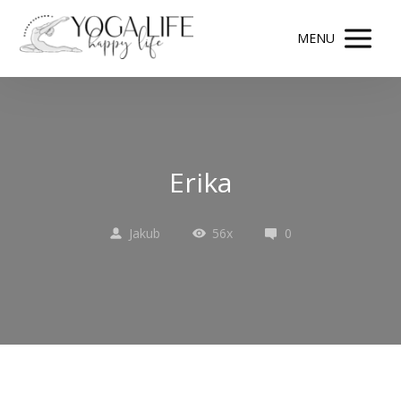
MENU
Erika
Jakub
56x
0