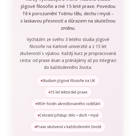
jógové filosofie a mé 15 leté praxe. Povedou
Tě k porozumění Tvému tělu, dechu i mysli –
s laskavou přesností a důrazem na skutečnou
změnu.
Vycházím ze svého 3 letého studia jógové
filosofie na Karlově univerzitě a z 15 let
zkušeností s výukou. Každý kurz je propracovaná
cesta: od praxe ásan a pránájámy až po integraci
do každodenního života.
Studium jógové filosofie na UK
15 let lektorské praxe
950+ hodin akreditovaného vzdělání
Celostní přístup: tělo • dech • mysl
Praxe ukotvená v každodenním životě