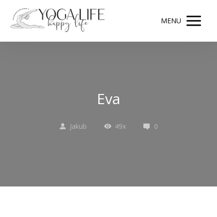
MENU
Eva
Jakub
49x
0