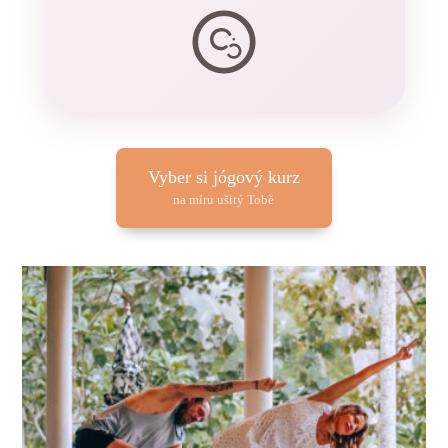
Vyber si jógový kurz
na míru ušitý Tobě