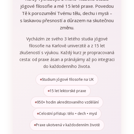
jógové filosofie a mé 15 leté praxe. Povedou
Tě k porozumění Tvému tělu, dechu i mysli –
s laskavou přesností a důrazem na skutečnou
změnu.
Vycházím ze svého 3 letého studia jógové
filosofie na Karlově univerzitě a z 15 let
zkušeností s výukou. Každý kurz je propracovaná
cesta: od praxe ásan a pránájámy až po integraci
do každodenního života.
Studium jógové filosofie na UK
15 let lektorské praxe
950+ hodin akreditovaného vzdělání
Celostní přístup: tělo • dech • mysl
Praxe ukotvená v každodenním životě