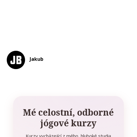
Jakub
Mé celostní, odborné
jógové kurzy
Kurzy vycházející z mého hluboké studia