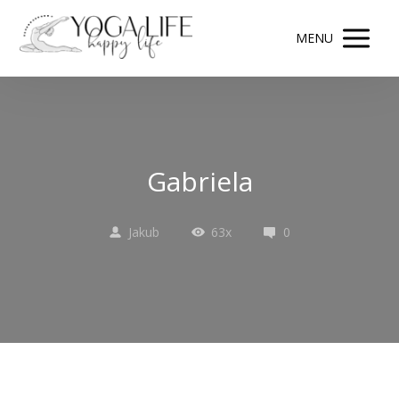
MENU
Gabriela
Jakub
63x
0