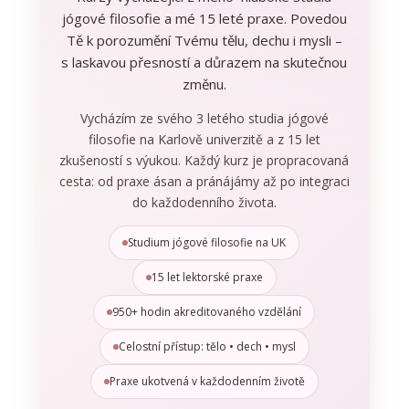
jógové filosofie a mé 15 leté praxe. Povedou
Tě k porozumění Tvému tělu, dechu i mysli –
s laskavou přesností a důrazem na skutečnou
změnu.
Vycházím ze svého 3 letého studia jógové
filosofie na Karlově univerzitě a z 15 let
zkušeností s výukou. Každý kurz je propracovaná
cesta: od praxe ásan a pránájámy až po integraci
do každodenního života.
Studium jógové filosofie na UK
15 let lektorské praxe
950+ hodin akreditovaného vzdělání
Celostní přístup: tělo • dech • mysl
Praxe ukotvená v každodenním životě