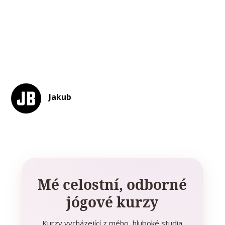
Jakub
Mé celostní, odborné
jógové kurzy
Kurzy vycházející z mého hluboké studia