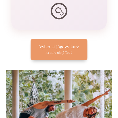
Vyber si jógový kurz
na míru ušitý Tobě