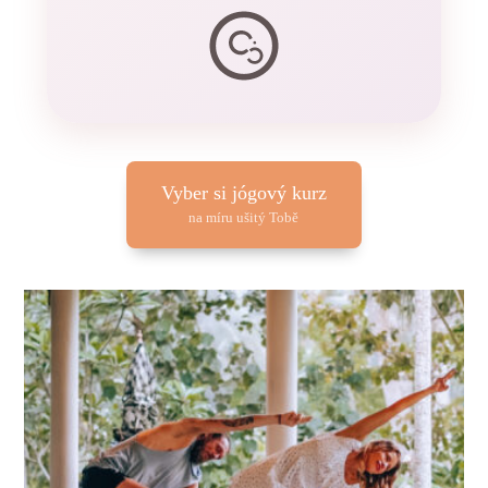
Vyber si jógový kurz
na míru ušitý Tobě