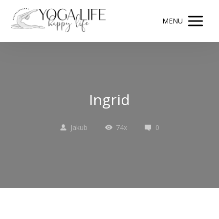
MENU
Ingrid
Jakub
74x
0