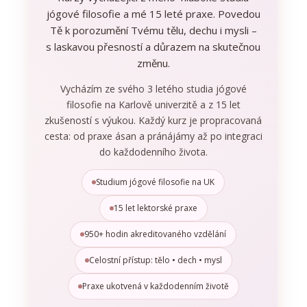
jógové filosofie a mé 15 leté praxe. Povedou
Tě k porozumění Tvému tělu, dechu i mysli –
s laskavou přesností a důrazem na skutečnou
změnu.
Vycházím ze svého 3 letého studia jógové
filosofie na Karlově univerzitě a z 15 let
zkušeností s výukou. Každý kurz je propracovaná
cesta: od praxe ásan a pránájámy až po integraci
do každodenního života.
Studium jógové filosofie na UK
15 let lektorské praxe
950+ hodin akreditovaného vzdělání
Celostní přístup: tělo • dech • mysl
Praxe ukotvená v každodenním životě