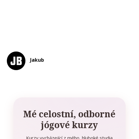
Jakub
Mé celostní, odborné
jógové kurzy
Kurzy vycházející z mého hluboké studia