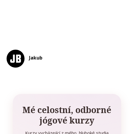
Jakub
Mé celostní, odborné
jógové kurzy
Kurzy vycházející z mého hluboké studia