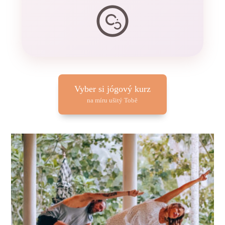
Vyber si jógový kurz
na míru ušitý Tobě