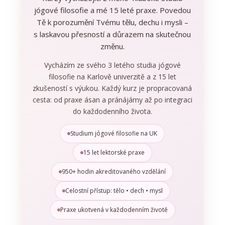
jógové filosofie a mé 15 leté praxe. Povedou
Tě k porozumění Tvému tělu, dechu i mysli –
s laskavou přesností a důrazem na skutečnou
změnu.
Vycházím ze svého 3 letého studia jógové
filosofie na Karlově univerzitě a z 15 let
zkušeností s výukou. Každý kurz je propracovaná
cesta: od praxe ásan a pránájámy až po integraci
do každodenního života.
Studium jógové filosofie na UK
15 let lektorské praxe
950+ hodin akreditovaného vzdělání
Celostní přístup: tělo • dech • mysl
Praxe ukotvená v každodenním životě