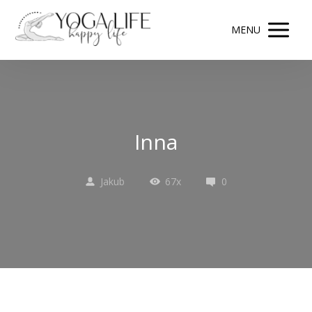
MENU
Inna
Jakub
67x
0