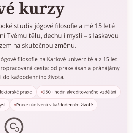
vé kurzy
oké studia jógové filosofie a mé 15 leté
í Tvému tělu, dechu i mysli – s laskavou
azem na skutečnou změnu.
ógové filosofie na Karlově univerzitě a z 15 let
 propracovaná cesta: od praxe ásan a pránájámy
i do každodenního života.
 lektorské praxe
950+ hodin akreditovaného vzdělání
ysl
Praxe ukotvená v každodenním životě