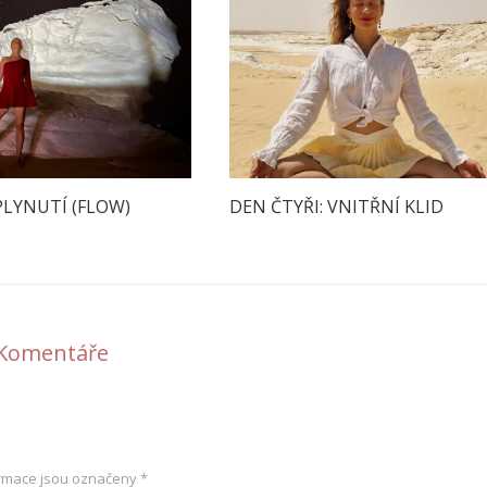
PLYNUTÍ (FLOW)
DEN ČTYŘI: VNITŘNÍ KLID
Komentáře
rmace jsou označeny
*