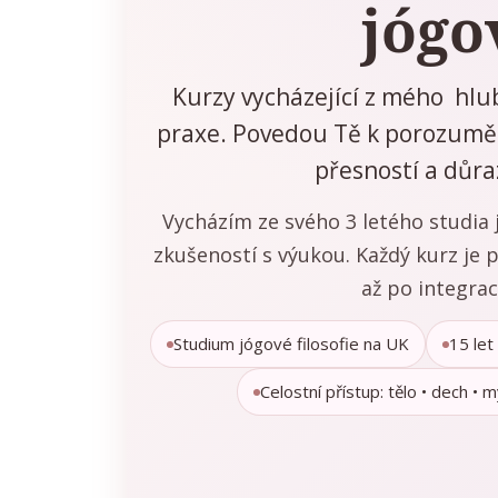
jógo
Kurzy vycházející z mého hlub
praxe. Povedou Tě k porozuměn
přesností a důr
Vycházím ze svého 3 letého studia j
zkušeností s výukou. Každý kurz je
až po integrac
Studium jógové filosofie na UK
15 let
Celostní přístup: tělo • dech • m