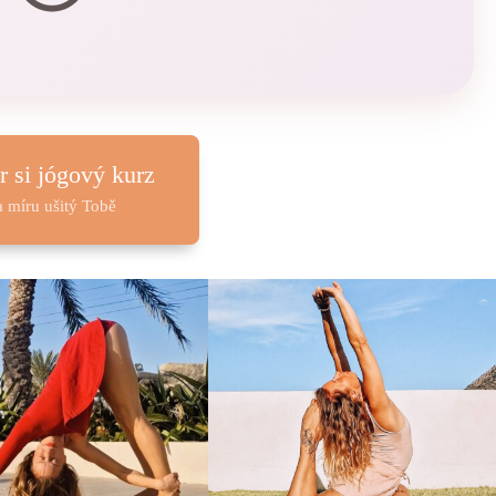
r si jógový kurz
a míru ušitý Tobě