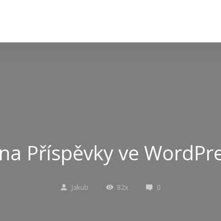
 na Příspěvky ve WordPr
Jakub
82x
0