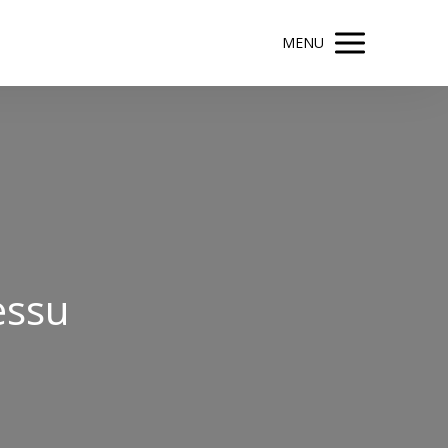
MENU
essu