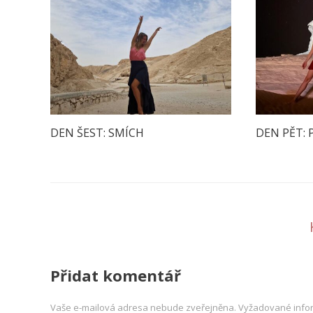
DEN ŠEST: SMÍCH
DEN PĚT: 
Přidat komentář
Vaše e-mailová adresa nebude zveřejněna.
Vyžadované info