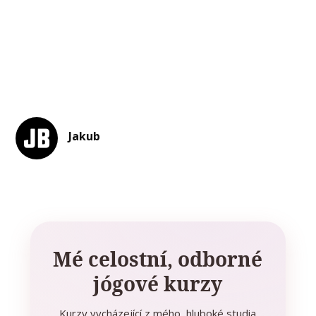
Jakub
Mé celostní, odborné
jógové kurzy
Kurzy vycházející z mého hluboké studia