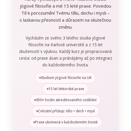
jógové filosofie a mé 15 leté praxe. Povedou
Tě k porozumění Tvému tělu, dechu i mysli –
s laskavou přesností a důrazem na skutečnou
změnu.
Vycházím ze svého 3 letého studia jógové
filosofie na Karlově univerzitě a z 15 let
zkušeností s výukou. Každý kurz je propracovaná
cesta: od praxe ásan a pránájámy až po integraci
do každodenního života.
Studium jógové filosofie na UK
15 let lektorské praxe
950+ hodin akreditovaného vzdělání
Celostní přístup: tělo • dech • mysl
Praxe ukotvená v každodenním životě