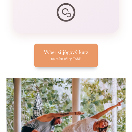
Vyber si jógový kurz
na míru ušitý Tobě