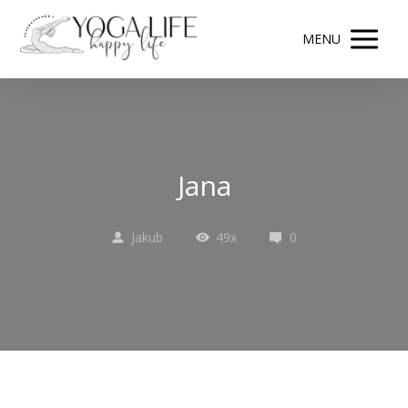
MENU
Jana
Jakub
49x
0