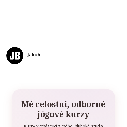
Jakub
Mé celostní, odborné
jógové kurzy
Kurzy vycházející z mého hluboké studia