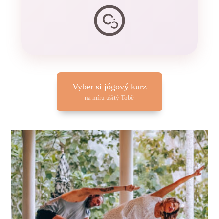
Vyber si jógový kurz
na míru ušitý Tobě