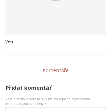
Veru
Komentáře
Přidat komentář
Vaše e-mailová adresa nebude zveřejněna.
Vyžadované
informace jsou označeny
*