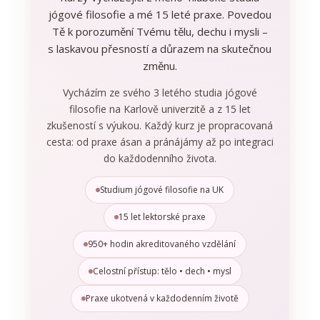
jógové filosofie a mé 15 leté praxe. Povedou
Tě k porozumění Tvému tělu, dechu i mysli –
s laskavou přesností a důrazem na skutečnou
změnu.
Vycházím ze svého 3 letého studia jógové
filosofie na Karlově univerzitě a z 15 let
zkušeností s výukou. Každý kurz je propracovaná
cesta: od praxe ásan a pránájámy až po integraci
do každodenního života.
Studium jógové filosofie na UK
15 let lektorské praxe
950+ hodin akreditovaného vzdělání
Celostní přístup: tělo • dech • mysl
Praxe ukotvená v každodenním životě