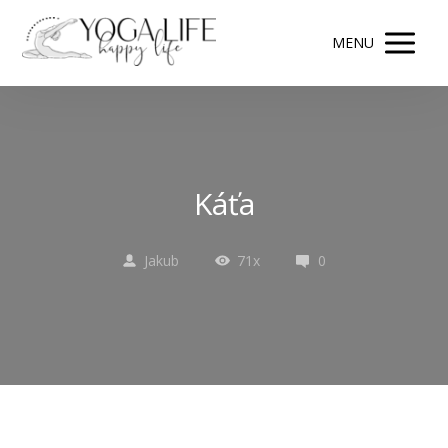
MENU
Káťa
Jakub
71x
0