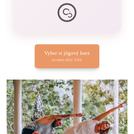
Vyber si jógový kurz
na míru ušitý Tobě