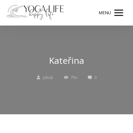
MENU
Kateřina
Jakub
79x
0