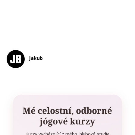
Jakub
Mé celostní, odborné
jógové kurzy
Kurzy vycházející z mého hluboké studia