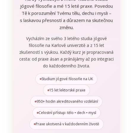
jógové filosofie a mé 15 leté praxe. Povedou
Tě k porozumění Tvému tělu, dechu i mysli –
s laskavou přesností a důrazem na skutečnou
změnu.
Vycházím ze svého 3 letého studia jógové
filosofie na Karlově univerzitě a z 15 let
zkušeností s výukou. Každý kurz je propracovaná
cesta: od praxe ásan a pránájámy až po integraci
do každodenního života.
Studium jógové filosofie na UK
15 let lektorské praxe
950+ hodin akreditovaného vzdělání
Celostní přístup: tělo • dech • mysl
Praxe ukotvená v každodenním životě