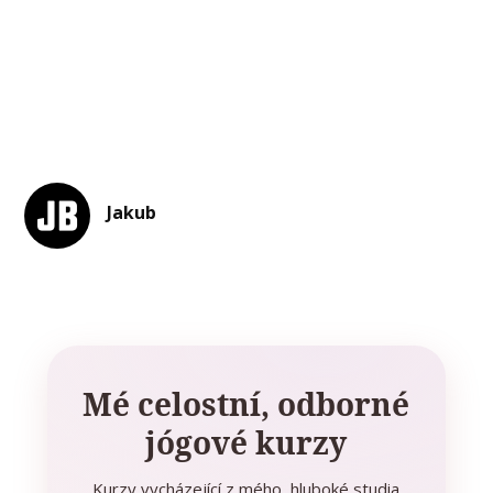
Jakub
Mé celostní, odborné
jógové kurzy
Kurzy vycházející z mého hluboké studia