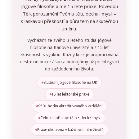
jógové filosofie a mé 15 leté praxe. Povedou
Tě k porozumění Tvému tělu, dechu i mysli –
s laskavou přesností a důrazem na skutečnou
změnu.
Vycházím ze svého 3 letého studia jógové
filosofie na Karlově univerzitě a z 15 let
zkušeností s výukou. Každý kurz je propracovaná
cesta: od praxe ásan a pránájámy až po integraci
do každodenního života.
Studium jógové filosofie na UK
15 let lektorské praxe
950+ hodin akreditovaného vzdělání
Celostní přístup: tělo • dech • mysl
Praxe ukotvená v každodenním životě