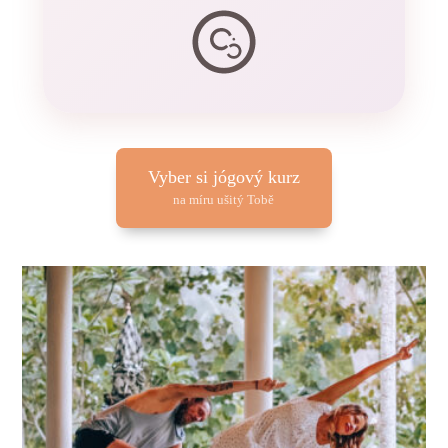
Vyber si jógový kurz
na míru ušitý Tobě