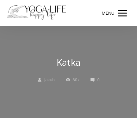
MENU
Katka
Jakub
60x
0