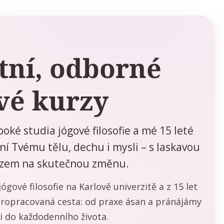
tní, odborné
vé kurzy
oké studia jógové filosofie a mé 15 leté
í Tvému tělu, dechu i mysli – s laskavou
azem na skutečnou změnu.
ógové filosofie na Karlově univerzitě a z 15 let
 propracovaná cesta: od praxe ásan a pránájámy
i do každodenního života.