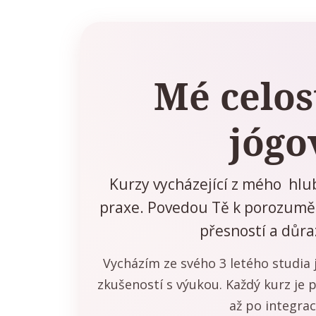
Mé celos
jógo
Kurzy vycházející z mého hlub
praxe. Povedou Tě k porozuměn
přesností a důr
Vycházím ze svého 3 letého studia j
zkušeností s výukou. Každý kurz je
až po integrac