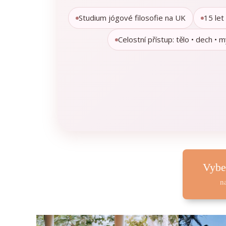
Studium jógové filosofie na UK
15 let
Celostní přístup: tělo • dech • m
Vybe
n