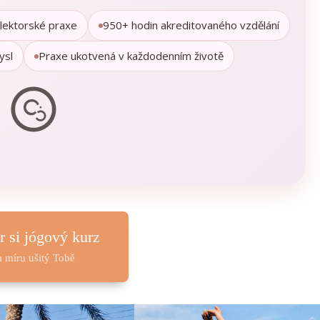
 lektorské praxe
950+ hodin akreditovaného vzdělání
ysl
Praxe ukotvená v každodenním životě
r si jógový kurz
a míru ušitý Tobě