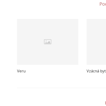
Po
Veru
Vzácná byt