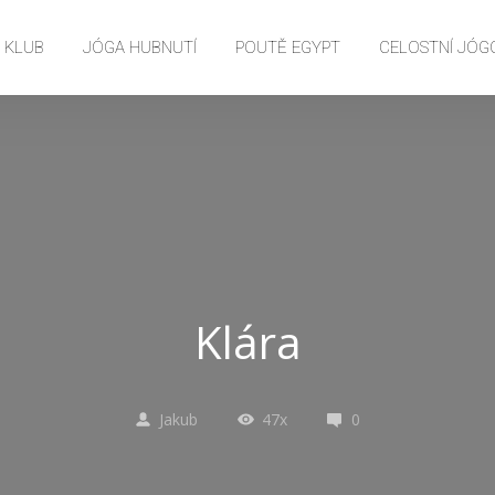
E KLUB
JÓGA HUBNUTÍ
POUTĚ EGYPT
CELOSTNÍ JÓG
Klára
Jakub
47x
0