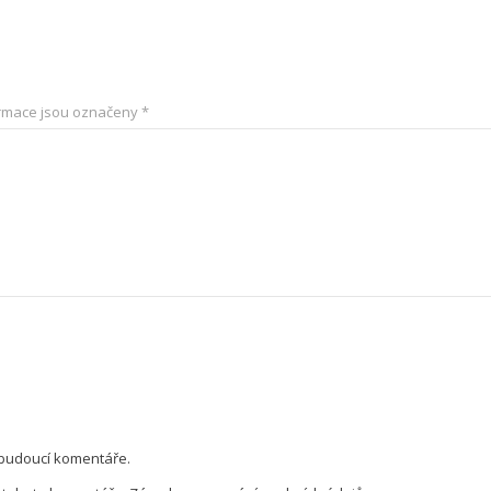
rmace jsou označeny
*
 budoucí komentáře.