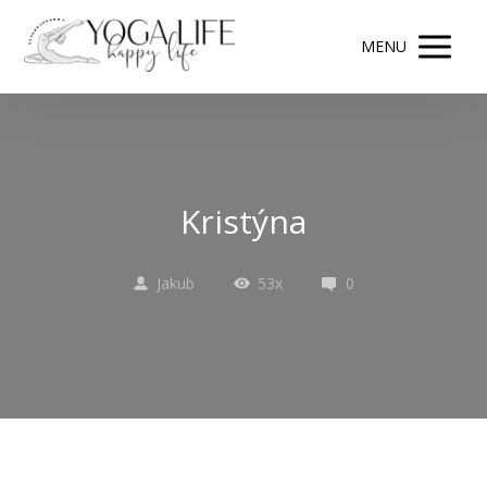
MENU
Kristýna
Jakub
53x
0