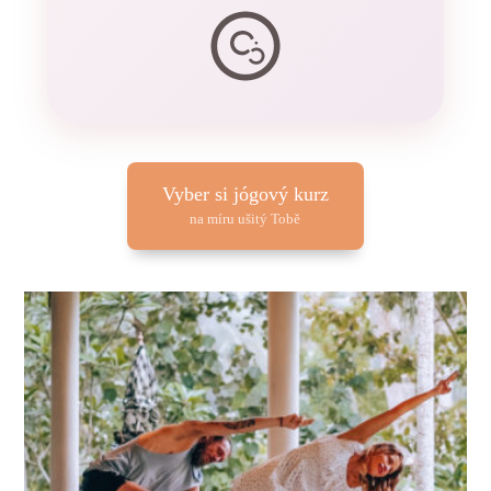
Vyber si jógový kurz
na míru ušitý Tobě