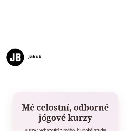
Jakub
Mé celostní, odborné
jógové kurzy
Kurzy vycházející z mého hluboké studia