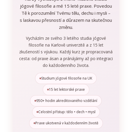
jógové filosofie a mé 15 leté praxe. Povedou
Tě k porozumění Tvému tělu, dechu i mysli –
s laskavou přesností a důrazem na skutečnou
změnu.
Vycházím ze svého 3 letého studia jógové
filosofie na Karlově univerzitě a z 15 let
zkušeností s výukou. Každý kurz je propracovaná
cesta: od praxe ásan a pránájámy až po integraci
do každodenního života.
Studium jógové filosofie na UK
15 let lektorské praxe
950+ hodin akreditovaného vzdělání
Celostní přístup: tělo • dech • mysl
Praxe ukotvená v každodenním životě