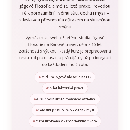
jógové filosofie a mé 15 leté praxe. Povedou
Tě k porozumění Tvému tělu, dechu i mysli –
s laskavou přesností a důrazem na skutečnou
změnu.
Vycházím ze svého 3 letého studia jógové
filosofie na Karlově univerzitě a z 15 let
zkušeností s výukou. Každý kurz je propracovaná
cesta: od praxe ásan a pránájámy až po integraci
do každodenního života.
Studium jógové filosofie na UK
15 let lektorské praxe
950+ hodin akreditovaného vzdělání
Celostní přístup: tělo • dech • mysl
Praxe ukotvená v každodenním životě