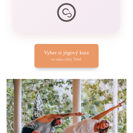
Vyber si jógový kurz
na míru ušitý Tobě