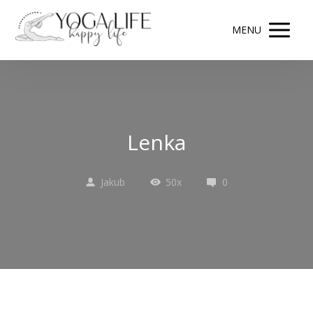
MENU
Lenka
Jakub
50x
0