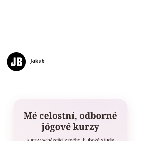
Jakub
Mé celostní, odborné
jógové kurzy
Kurzy vycházející z mého hluboké studia