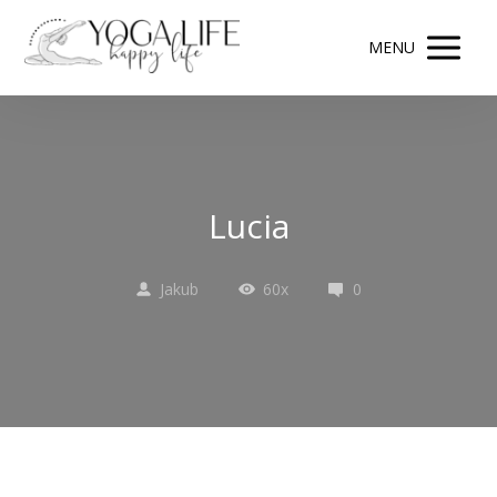
MENU
Lucia
Jakub
60x
0