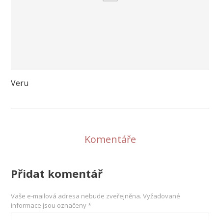
Veru
Komentáře
Přidat komentář
Vaše e-mailová adresa nebude zveřejněna.
Vyžadované
informace jsou označeny
*