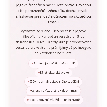
jógové filosofie a mé 15 leté praxe. Povedou
Tě k porozumění Tvému tělu, dechu i mysli –
s laskavou přesností a důrazem na skutečnou
změnu.
Vycházím ze svého 3 letého studia jógové
filosofie na Karlově univerzitě a z 15 let
zkušeností s výukou. Každý kurz je propracovaná
cesta: od praxe ásan a pránájámy až po integraci
do každodenního života.
Studium jógové filosofie na UK
15 let lektorské praxe
950+ hodin akreditovaného vzdělání
Celostní přístup: tělo • dech • mysl
Praxe ukotvená v každodenním životě