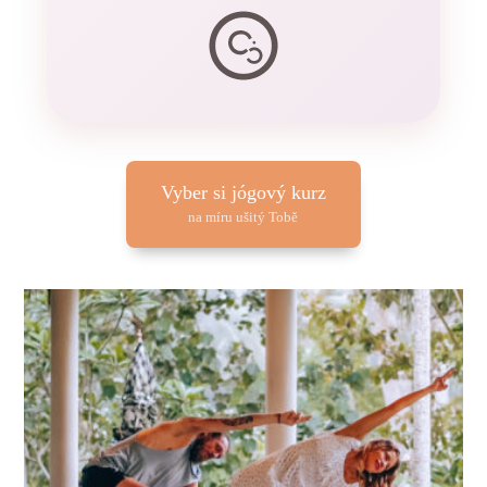
Vyber si jógový kurz
na míru ušitý Tobě