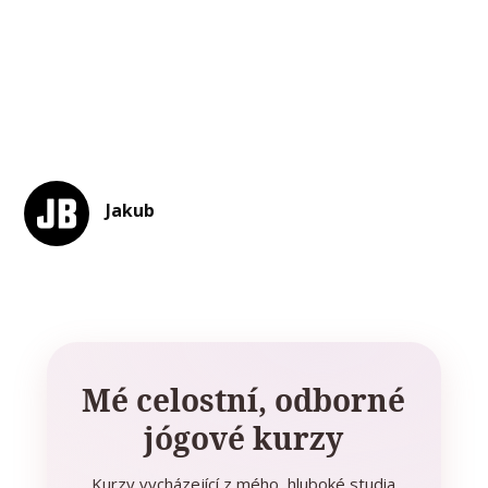
Jakub
Mé celostní, odborné
jógové kurzy
Kurzy vycházející z mého hluboké studia