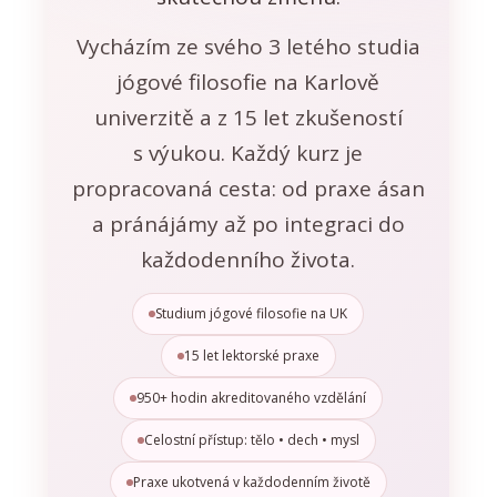
Vycházím ze svého 3 letého studia
jógové filosofie na Karlově
univerzitě a z 15 let zkušeností
s výukou. Každý kurz je
propracovaná cesta: od praxe ásan
a pránájámy až po integraci do
každodenního života.
Studium jógové filosofie na UK
15 let lektorské praxe
950+ hodin akreditovaného vzdělání
Celostní přístup: tělo • dech • mysl
Praxe ukotvená v každodenním životě