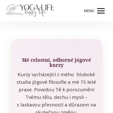
MENU
Mé celostní, odborné jógové
kurzy
Kurzy vycházející z mého hluboké
studia jógové filosofie a mé 15 leté
praxe. Povedou Tě k porozumění
Tvému tělu, dechu i mysli –
s laskavou přesností a důrazem na
skutečnou změnu.