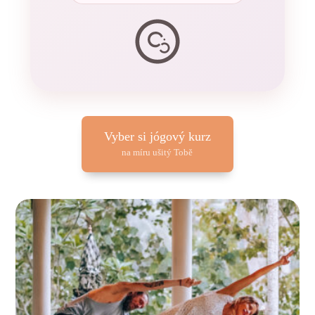
Vyber si jógový kurz
na míru ušitý Tobě