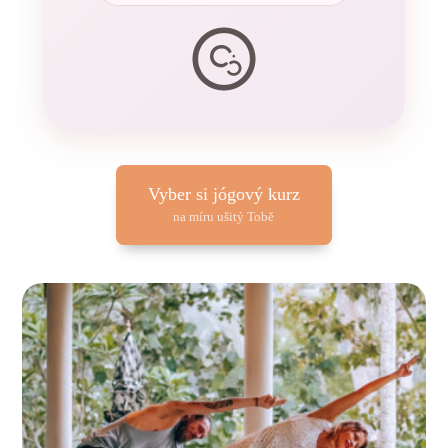
Vyber si jógový kurz
na míru ušitý Tobě