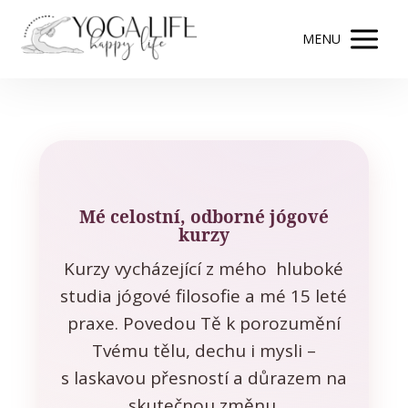
MENU
Mé celostní, odborné jógové
kurzy
Kurzy vycházející z mého hluboké
studia jógové filosofie a mé 15 leté
praxe. Povedou Tě k porozumění
Tvému tělu, dechu i mysli –
s laskavou přesností a důrazem na
skutečnou změnu.