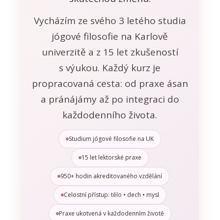
Vycházím ze svého 3 letého studia
jógové filosofie na Karlově
univerzitě a z 15 let zkušeností
s výukou. Každý kurz je
propracovaná cesta: od praxe ásan
a pránájámy až po integraci do
každodenního života.
Studium jógové filosofie na UK
15 let lektorské praxe
950+ hodin akreditovaného vzdělání
Celostní přístup: tělo • dech • mysl
Praxe ukotvená v každodenním životě