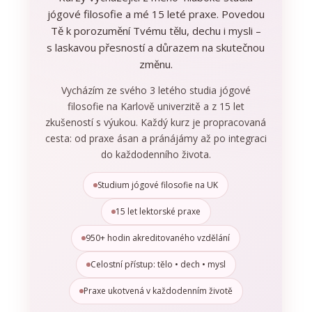
jógové filosofie a mé 15 leté praxe. Povedou
Tě k porozumění Tvému tělu, dechu i mysli –
s laskavou přesností a důrazem na skutečnou
změnu.
Vycházím ze svého 3 letého studia jógové
filosofie na Karlově univerzitě a z 15 let
zkušeností s výukou. Každý kurz je propracovaná
cesta: od praxe ásan a pránájámy až po integraci
do každodenního života.
Studium jógové filosofie na UK
15 let lektorské praxe
950+ hodin akreditovaného vzdělání
Celostní přístup: tělo • dech • mysl
Praxe ukotvená v každodenním životě