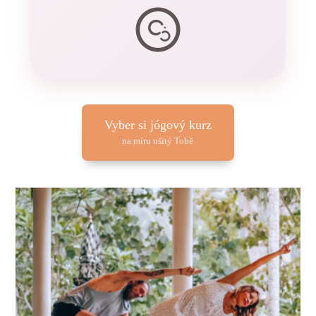
Vyber si jógový kurz
na míru ušitý Tobě