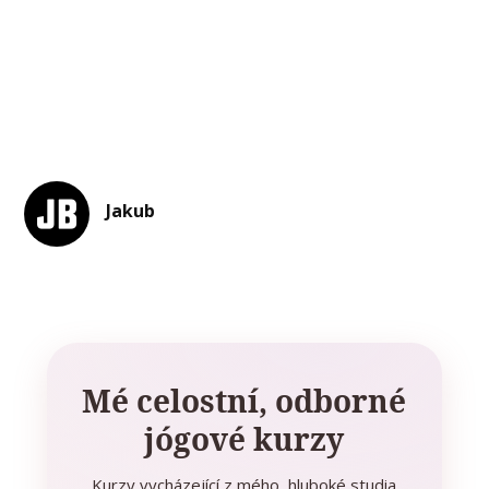
Jakub
Mé celostní, odborné
jógové kurzy
Kurzy vycházející z mého hluboké studia