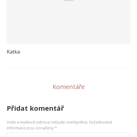
Katka
Komentáře
Přidat komentář
Vaše e-mailová adresa nebude zveřejněna.
Vyžadované
informace jsou označeny
*