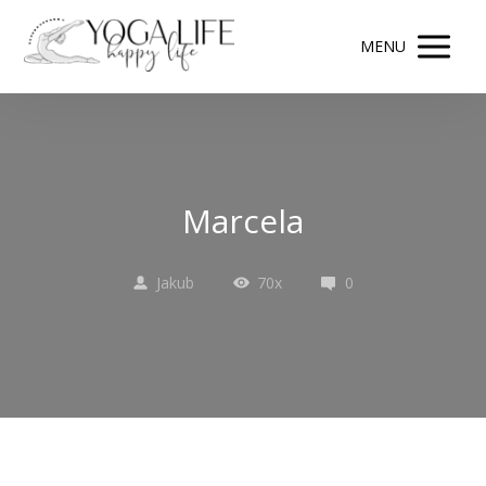
MENU
Marcela
Jakub
70x
0