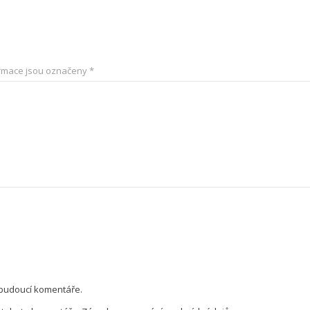
rmace jsou označeny
*
 budoucí komentáře.