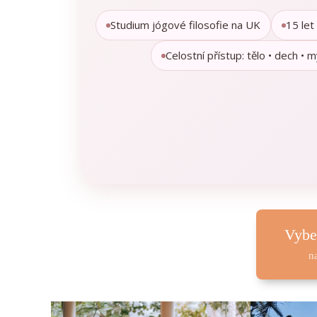
Studium jógové filosofie na UK
15 let
Celostní přístup: tělo • dech • m
Vybe
n