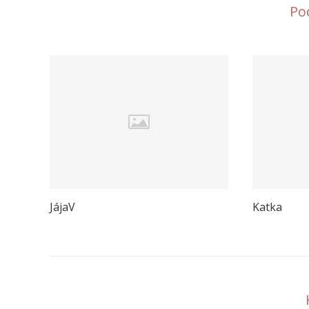
Po
JájaV
Katka