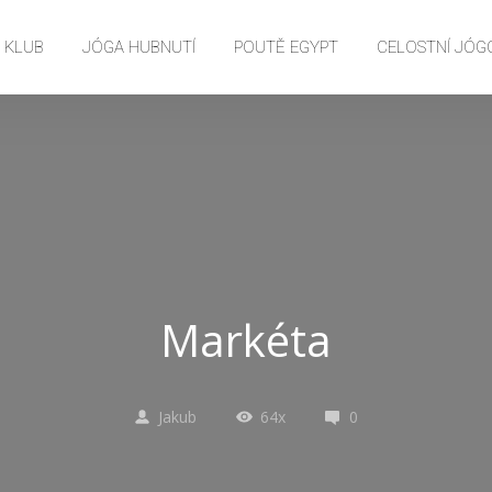
E KLUB
JÓGA HUBNUTÍ
POUTĚ EGYPT
CELOSTNÍ JÓG
Markéta
Jakub
64x
0