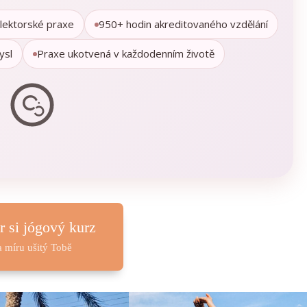
 lektorské praxe
950+ hodin akreditovaného vzdělání
ysl
Praxe ukotvená v každodenním životě
r si jógový kurz
a míru ušitý Tobě