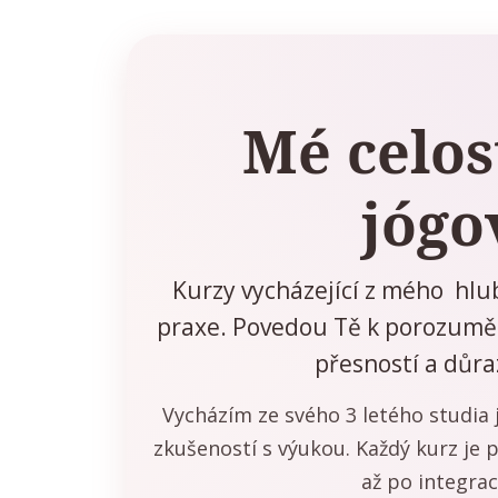
Mé celos
jógo
Kurzy vycházející z mého hlub
praxe. Povedou Tě k porozuměn
přesností a důr
Vycházím ze svého 3 letého studia j
zkušeností s výukou. Každý kurz je
až po integrac