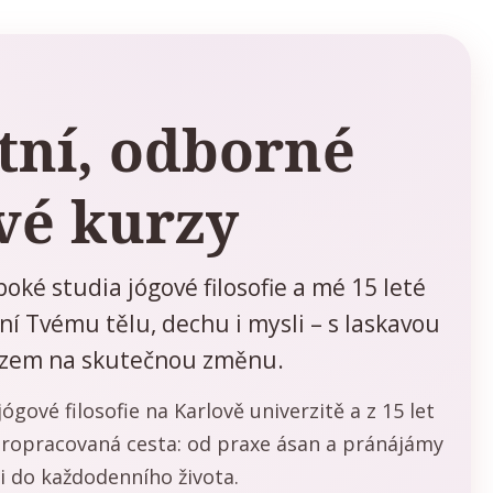
tní, odborné
vé kurzy
oké studia jógové filosofie a mé 15 leté
í Tvému tělu, dechu i mysli – s laskavou
azem na skutečnou změnu.
ógové filosofie na Karlově univerzitě a z 15 let
 propracovaná cesta: od praxe ásan a pránájámy
i do každodenního života.