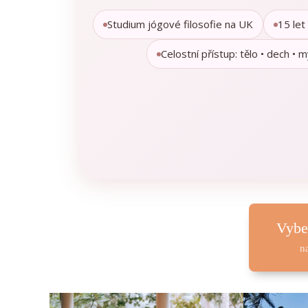
Studium jógové filosofie na UK
15 let
Celostní přístup: tělo • dech • m
Vybe
n