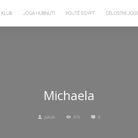
E KLUB
JÓGA HUBNUTÍ
POUTĚ EGYPT
CELOSTNÍ JÓG
Michaela
Jakub
47x
0