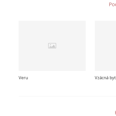
Po
Veru
Vzácná byt