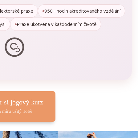
 lektorské praxe
950+ hodin akreditovaného vzdělání
ysl
Praxe ukotvená v každodenním životě
r si jógový kurz
a míru ušitý Tobě