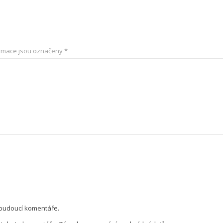
rmace jsou označeny
*
 budoucí komentáře.