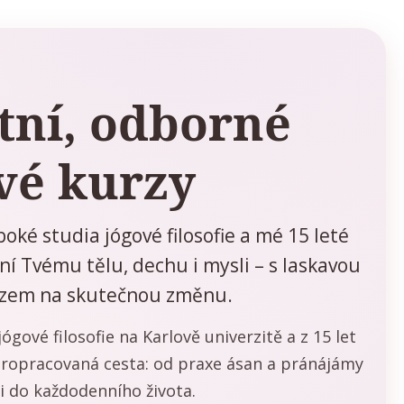
tní, odborné
vé kurzy
oké studia jógové filosofie a mé 15 leté
í Tvému tělu, dechu i mysli – s laskavou
azem na skutečnou změnu.
ógové filosofie na Karlově univerzitě a z 15 let
 propracovaná cesta: od praxe ásan a pránájámy
i do každodenního života.