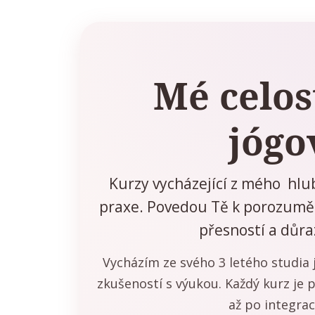
Mé celos
jógo
Kurzy vycházející z mého hlub
praxe. Povedou Tě k porozuměn
přesností a důr
Vycházím ze svého 3 letého studia j
zkušeností s výukou. Každý kurz je
až po integrac