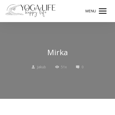
MENU
Mirka
Jakub
51x
0