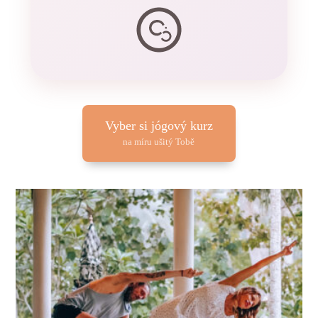
Vyber si jógový kurz
na míru ušitý Tobě