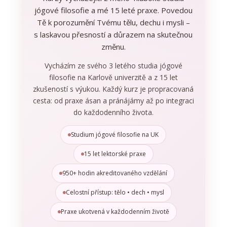
jógové filosofie a mé 15 leté praxe. Povedou
Tě k porozumění Tvému tělu, dechu i mysli –
s laskavou přesností a důrazem na skutečnou
změnu.
Vycházím ze svého 3 letého studia jógové
filosofie na Karlově univerzitě a z 15 let
zkušeností s výukou. Každý kurz je propracovaná
cesta: od praxe ásan a pránájámy až po integraci
do každodenního života.
Studium jógové filosofie na UK
15 let lektorské praxe
950+ hodin akreditovaného vzdělání
Celostní přístup: tělo • dech • mysl
Praxe ukotvená v každodenním životě