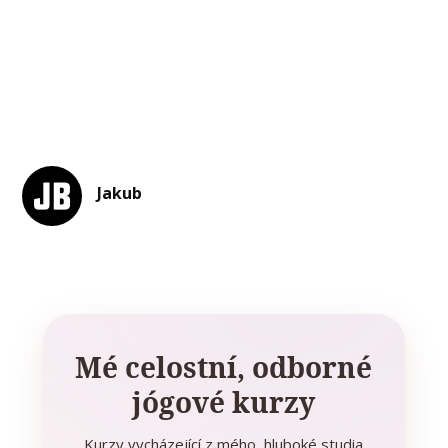
Jakub
Mé celostní, odborné
jógové kurzy
Kurzy vycházející z mého hluboké studia