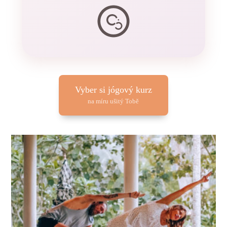
Vyber si jógový kurz
na míru ušitý Tobě