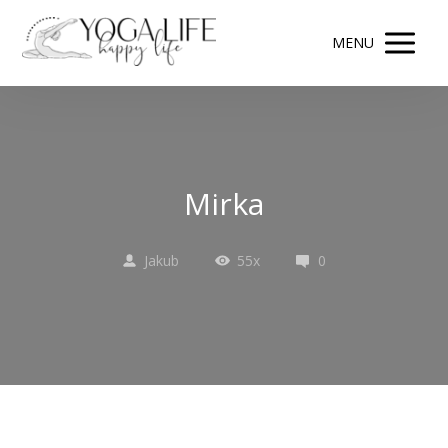
MENU
Mirka
Jakub
55x
0