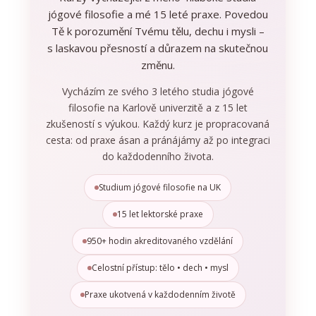
jógové filosofie a mé 15 leté praxe. Povedou
Tě k porozumění Tvému tělu, dechu i mysli –
s laskavou přesností a důrazem na skutečnou
změnu.
Vycházím ze svého 3 letého studia jógové
filosofie na Karlově univerzitě a z 15 let
zkušeností s výukou. Každý kurz je propracovaná
cesta: od praxe ásan a pránájámy až po integraci
do každodenního života.
Studium jógové filosofie na UK
15 let lektorské praxe
950+ hodin akreditovaného vzdělání
Celostní přístup: tělo • dech • mysl
Praxe ukotvená v každodenním životě