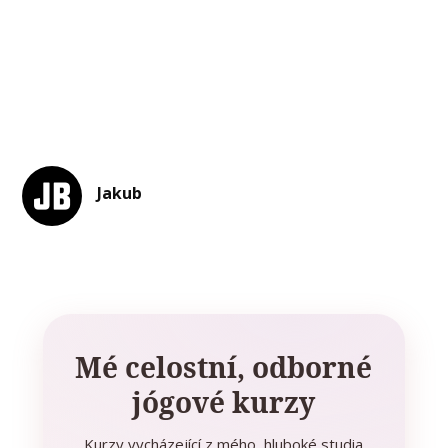
Jakub
Mé celostní, odborné
jógové kurzy
Kurzy vycházející z mého hluboké studia