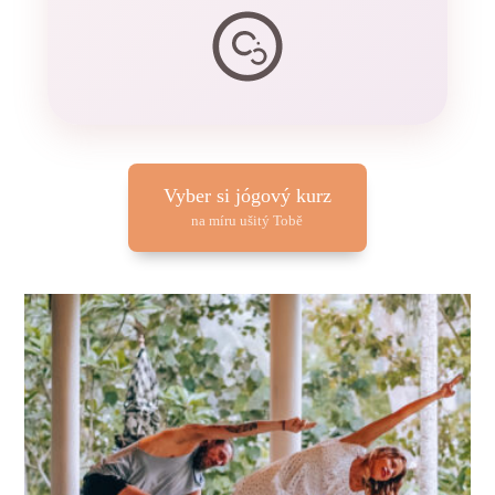
Vyber si jógový kurz
na míru ušitý Tobě