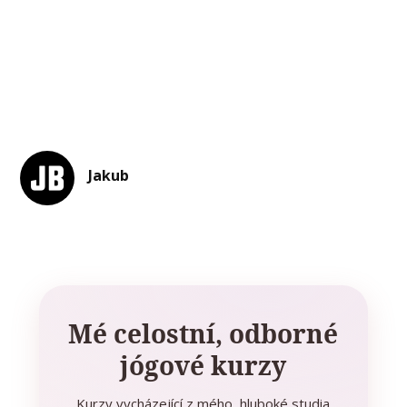
Jakub
Mé celostní, odborné
jógové kurzy
Kurzy vycházející z mého hluboké studia