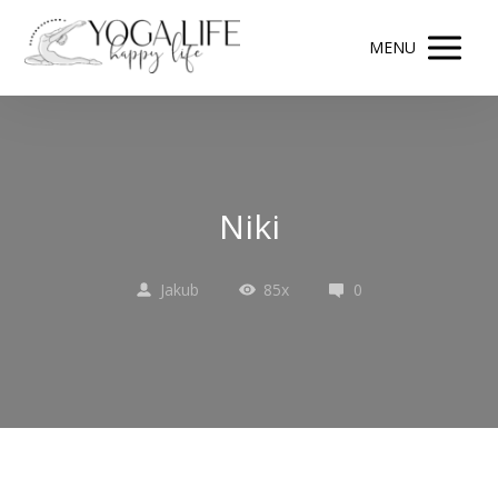
MENU
Niki
Jakub
85x
0