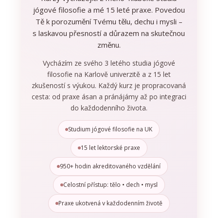
jógové filosofie a mé 15 leté praxe. Povedou
Tě k porozumění Tvému tělu, dechu i mysli –
s laskavou přesností a důrazem na skutečnou
změnu.
Vycházím ze svého 3 letého studia jógové
filosofie na Karlově univerzitě a z 15 let
zkušeností s výukou. Každý kurz je propracovaná
cesta: od praxe ásan a pránájámy až po integraci
do každodenního života.
Studium jógové filosofie na UK
15 let lektorské praxe
950+ hodin akreditovaného vzdělání
Celostní přístup: tělo • dech • mysl
Praxe ukotvená v každodenním životě