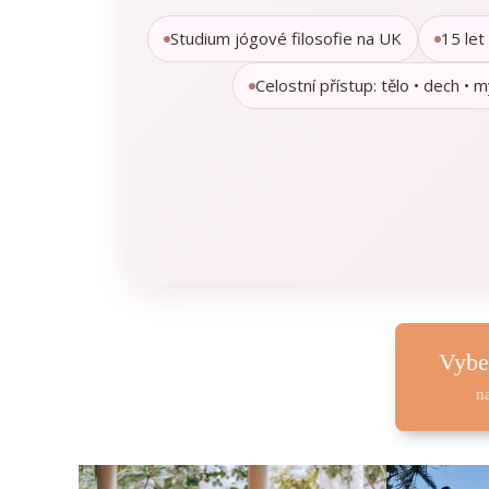
Studium jógové filosofie na UK
15 let
Celostní přístup: tělo • dech • m
Vybe
n