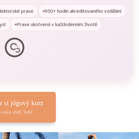
 lektorské praxe
950+ hodin akreditovaného vzdělání
ysl
Praxe ukotvená v každodenním životě
r si jógový kurz
a míru ušitý Tobě