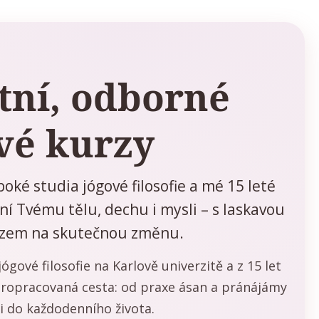
tní, odborné
vé kurzy
oké studia jógové filosofie a mé 15 leté
í Tvému tělu, dechu i mysli – s laskavou
azem na skutečnou změnu.
ógové filosofie na Karlově univerzitě a z 15 let
 propracovaná cesta: od praxe ásan a pránájámy
i do každodenního života.