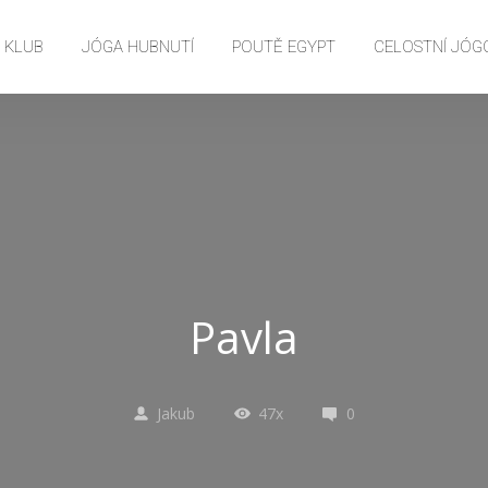
E KLUB
JÓGA HUBNUTÍ
POUTĚ EGYPT
CELOSTNÍ JÓG
Pavla
Jakub
47x
0