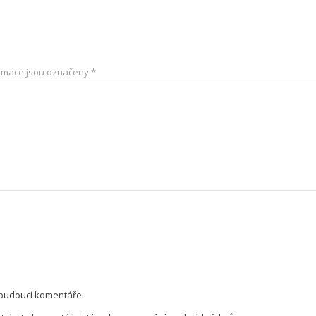
rmace jsou označeny
*
 budoucí komentáře.