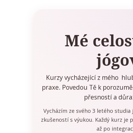
Mé celos
jógo
Kurzy vycházející z mého hlub
praxe. Povedou Tě k porozuměn
přesností a důr
Vycházím ze svého 3 letého studia j
zkušeností s výukou. Každý kurz je
až po integrac