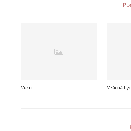
Po
Veru
Vzácná byt