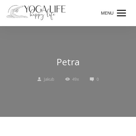
MENU
Petra
Jakub
49x
0