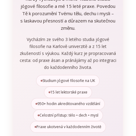
jógové filosofie a mé 15 leté praxe. Povedou
Tě k porozumění Tvému tělu, dechu i mysli –
s laskavou přesností a důrazem na skutečnou
změnu.
Vycházím ze svého 3 letého studia jógové
filosofie na Karlově univerzitě a z 15 let
zkušeností s výukou. Každý kurz je propracovaná
cesta: od praxe ásan a pránájámy až po integraci
do každodenního života.
Studium jógové filosofie na UK
15 let lektorské praxe
950+ hodin akreditovaného vzdělání
Celostní přístup: tělo • dech • mysl
Praxe ukotvená v každodenním životě