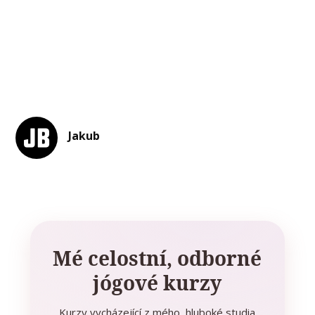
Jakub
Mé celostní, odborné
jógové kurzy
Kurzy vycházející z mého hluboké studia