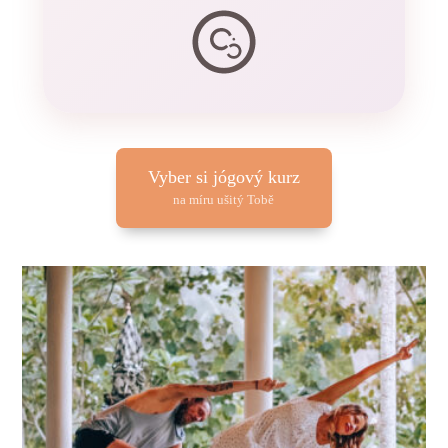
Vyber si jógový kurz
na míru ušitý Tobě