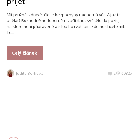
přijetí
Mít pružné, zdravé tělo je bezpochyby nádherná věc. A jak to
udělat? Rozhodně nedoporučuji začít tlačit své tělo do pozic,
na které není připravené a silou ho rvát tam, kde ho chcete mít.
To...
Celý článek
Judita Berková
2
6932x