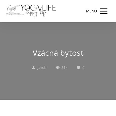
MENU
Vzácná bytost
Jakub
81x
0