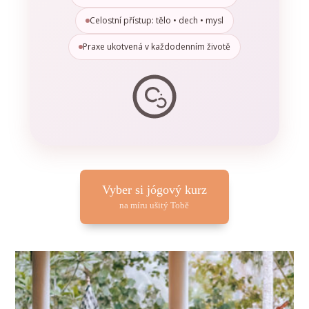
Celostní přístup: tělo • dech • mysl
Praxe ukotvená v každodenním životě
Vyber si jógový kurz
na míru ušitý Tobě