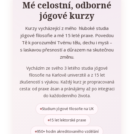
Mé celostní, odborné
jógové kurzy
Kurzy vycházející z mého hluboké studia
jógové filosofie a mé 15 leté praxe. Povedou
Tě k porozumění Tvému tělu, dechu i mysli –
s laskavou přesností a důrazem na skutečnou
změnu.
Vycházím ze svého 3 letého studia jógové
filosofie na Karlově univerzitě a z 15 let
zkušeností s výukou. Každý kurz je propracovaná
cesta: od praxe ásan a pránájámy až po integraci
do každodenního života.
Studium jógové filosofie na UK
15 let lektorské praxe
950+ hodin akreditovaného vzdělání