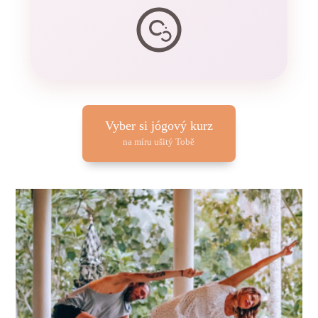
Vyber si jógový kurz
na míru ušitý Tobě