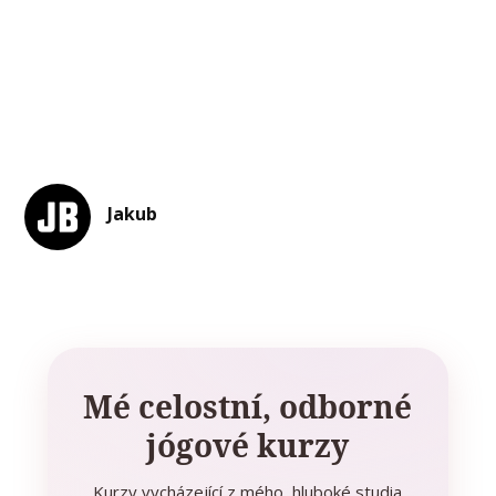
Jakub
Mé celostní, odborné
jógové kurzy
Kurzy vycházející z mého hluboké studia