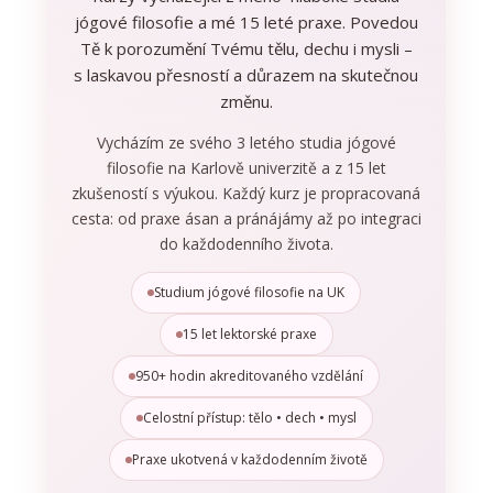
jógové filosofie a mé 15 leté praxe. Povedou
Tě k porozumění Tvému tělu, dechu i mysli –
s laskavou přesností a důrazem na skutečnou
změnu.
Vycházím ze svého 3 letého studia jógové
filosofie na Karlově univerzitě a z 15 let
zkušeností s výukou. Každý kurz je propracovaná
cesta: od praxe ásan a pránájámy až po integraci
do každodenního života.
Studium jógové filosofie na UK
15 let lektorské praxe
950+ hodin akreditovaného vzdělání
Celostní přístup: tělo • dech • mysl
Praxe ukotvená v každodenním životě