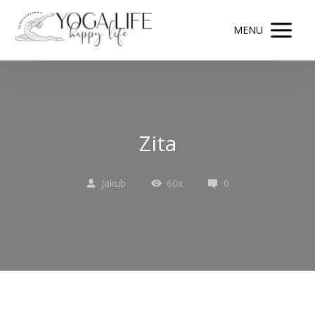
MENU
Zita
Jakub
60x
0