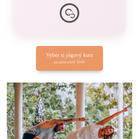
Vyber si jógový kurz
na míru ušitý Tobě