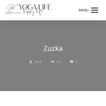
MENU
Zuzka
Jakub
55x
0