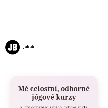
Jakub
Mé celostní, odborné
jógové kurzy
Kurzy vycházející z mého hluboké studia