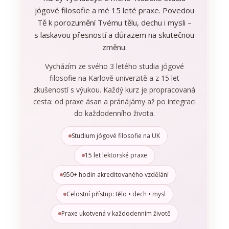
jógové filosofie a mé 15 leté praxe. Povedou
Tě k porozumění Tvému tělu, dechu i mysli –
s laskavou přesností a důrazem na skutečnou
změnu.
Vycházím ze svého 3 letého studia jógové
filosofie na Karlově univerzitě a z 15 let
zkušeností s výukou. Každý kurz je propracovaná
cesta: od praxe ásan a pránájámy až po integraci
do každodenního života.
Studium jógové filosofie na UK
15 let lektorské praxe
950+ hodin akreditovaného vzdělání
Celostní přístup: tělo • dech • mysl
Praxe ukotvená v každodenním životě