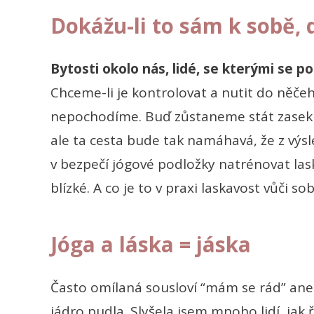
Dokážu-li to sám k sobě, 
Bytosti okolo nás, lidé, se kterými se p
Chceme-li je kontrolovat a nutit do něče
nepochodíme. Buď zůstaneme stát zasekl
ale ta cesta bude tak namáhavá, že z výsl
v bezpečí jógové podložky natrénovat lask
blízké. A co je to v praxi laskavost vůči so
Jóga a láska = jáska
Často omílaná sousloví “mám se rád” ane
jádro pudla. Slyšela jsem mnoho lidí, jak ří