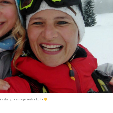
é vztahy: já a moje sestra Edita