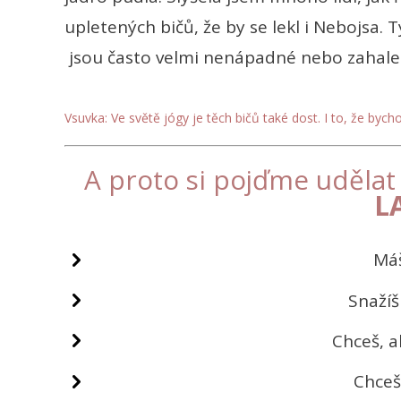
upletených bičů, že by se lekl i Nebojsa. 
jsou často velmi nenápadné nebo zahal
Vsuvka: Ve světě jógy je těch bičů také dost. I to, že byc
A proto si pojďme udělat 
L
Máš
Snažíš
Chceš, a
Chceš 