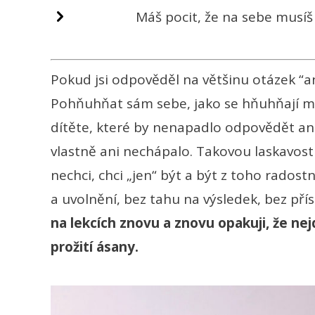
Máš pocit, že na sebe musíš
Pokud jsi odpověděl na většinu otázek “
Pohňuhňat sám sebe, jako se hňuhňají ma
dítěte, které by nenapadlo odpovědět ani
vlastně ani nechápalo.
Takovou laskavost
nechci, chci „jen“ být a být z toho radost
a uvolnění, bez tahu na výsledek, bez přísn
na lekcích znovu a znovu opakuji, že ne
prožití ásany.