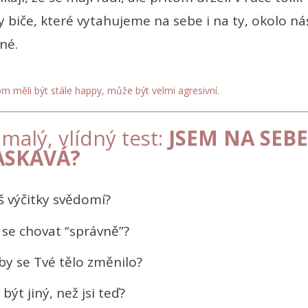
Ty biče, které vytahujeme na sebe i na ty, okolo ná
ené.
hom měli být stále happy, může být velmi agresivní.
malý, vlídný test:
JSEM NA SEBE
ASKAVÁ?
 výčitky svědomí?
 se chovat “správně”?
by se Tvé tělo změnilo?
být jiný, než jsi teď?