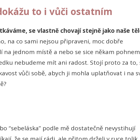
dokážu to i vůči ostatním
otkáváme, se vlastně chovají stejně jako naše těl
ho, na co sami nejsou připraveni, moc dobře
í na jednom místě a nebo se sice někam pohnem
edku nebudeme mít ani radost. Stojí proto za to, 
avost vůči sobě, abych ji mohla uplatňovat i na s
bě?
bo “sebeláska” podle mě dostatečně nevystihují
kají, že se mají rádi, ale přitom drželi v ruce tolik