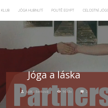
E KLUB
JÓGA HUBNUTÍ
POUTĚ EGYPT
CELOSTNÍ JÓG
Jóga a láska
Judita Berková
9643x
2