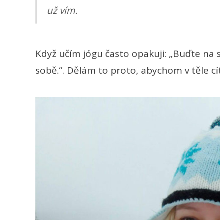
už vím.
Když učím jógu často opakuji: „Buďte na se
sobě.“. Dělám to proto, abychom v těle cít