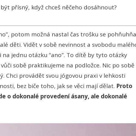
 být přísný, když chceš něčeho dosáhnout?
ano”, potom možná nastal čas trošku se pohňuhňa
lé děti. Vidět v sobě nevinnost a svobodu maléh
 na jednu otázku “ano”. To dítě by tyto otázky
 vůči sobě praktikujeme na podložce. Nic po sobě
ný. Chci provádět svou jógovou praxi v lehkosti
osti, bez biče toho, jak se věci mají dělat.
Proto
jde o dokonalé provedení ásany, ale dokonalé