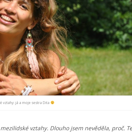
é vztahy: já a moje sestra Dita
 mezilidské vztahy. Dlouho jsem nevěděla, proč. T