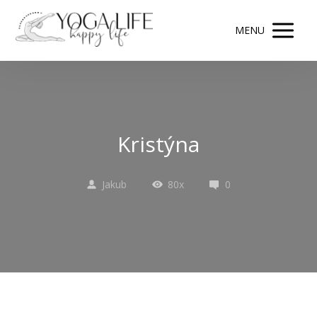
MENU
Kristýna
Jakub
80x
0