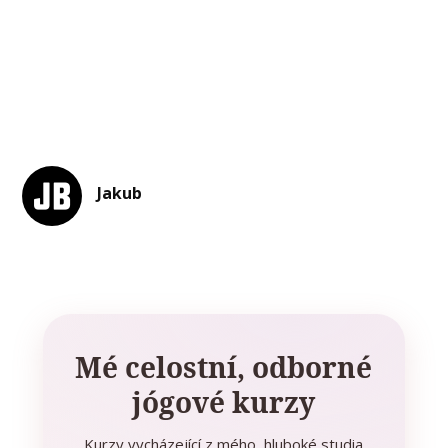
Jakub
Mé celostní, odborné
jógové kurzy
Kurzy vycházející z mého hluboké studia