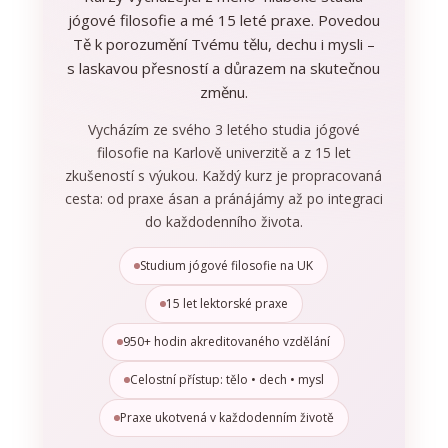
jógové filosofie a mé 15 leté praxe. Povedou
Tě k porozumění Tvému tělu, dechu i mysli –
s laskavou přesností a důrazem na skutečnou
změnu.
Vycházím ze svého 3 letého studia jógové
filosofie na Karlově univerzitě a z 15 let
zkušeností s výukou. Každý kurz je propracovaná
cesta: od praxe ásan a pránájámy až po integraci
do každodenního života.
Studium jógové filosofie na UK
15 let lektorské praxe
950+ hodin akreditovaného vzdělání
Celostní přístup: tělo • dech • mysl
Praxe ukotvená v každodenním životě