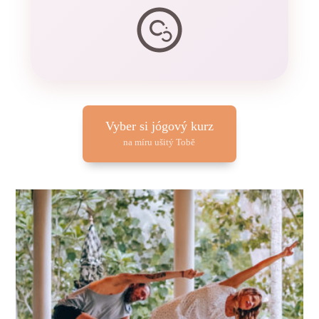
Vyber si jógový kurz
na míru ušitý Tobě