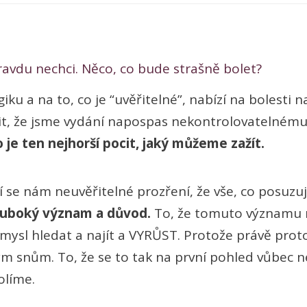
ravdu nechci. Něco, co bude strašně bolet?
giku a na to, co je “uvěřitelné”, nabízí na bolest
cit, že jsme vydání napospas nekontrolovatelném
o je ten nejhorší pocit, jaký můžeme zažít.
í se nám neuvěřitelné prozření, že vše, co posuzu
luboký význam a důvod.
To, že tomuto významu
smysl hledat a najít a VYRŮST. Protože právě prot
ým snům. To, že se to tak na první pohled vůbec 
olíme.