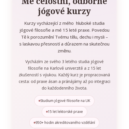
Mé celostní, odborné
jógové kurzy
Kurzy vycházející z mého hluboké studia
jógové filosofie a mé 15 leté praxe. Povedou
Tě k porozumění Tvému tělu, dechu i mysli –
s laskavou přesností a důrazem na skutečnou
změnu.
Vycházím ze svého 3 letého studia jógové
filosofie na Karlově univerzitě a z 15 let
zkušeností s výukou. Každý kurz je propracovaná
cesta: od praxe ásan a pránájámy až po integraci
do každodenního života.
Studium jógové filosofie na UK
15 let lektorské praxe
950+ hodin akreditovaného vzdělání