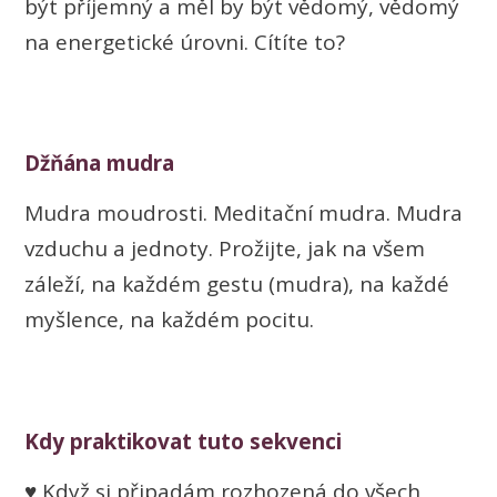
být příjemný a měl by být vědomý, vědomý
na energetické úrovni. Cítíte to?
Džňána mudra
Mudra moudrosti. Meditační mudra. Mudra
vzduchu a jednoty. Prožijte, jak na všem
záleží, na každém gestu (mudra), na každé
myšlence, na každém pocitu.
Kdy praktikovat tuto sekvenci
♥ Když si připadám rozhozená do všech