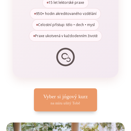
15 let lektorské praxe
950+ hodin akreditovaného vzdělání
Celostní přístup: tělo • dech • mysl
Praxe ukotvená v každodenním životě
Vyber si jógový kurz
na míru ušitý Tobě