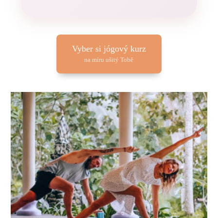
Vyber si jógový kurz
na míru ušitý Tobě