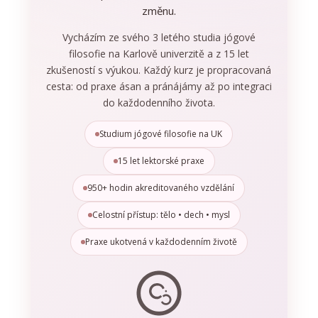
změnu.
Vycházím ze svého 3 letého studia jógové
filosofie na Karlově univerzitě a z 15 let
zkušeností s výukou. Každý kurz je propracovaná
cesta: od praxe ásan a pránájámy až po integraci
do každodenního života.
Studium jógové filosofie na UK
15 let lektorské praxe
950+ hodin akreditovaného vzdělání
Celostní přístup: tělo • dech • mysl
Praxe ukotvená v každodenním životě