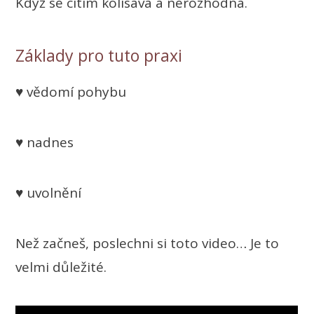
Když se cítím kolísavá a nerozhodná.
Základy pro tuto praxi
♥ vědomí pohybu
♥ nadnes
♥ uvolnění
Než začneš, poslechni si toto video… Je to
velmi důležité.