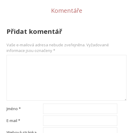
Komentáře
Přidat komentář
Vaše e-mailová adresa nebude zveřejněna.
Vyžadované
informace jsou označeny
*
Jméno
*
E-mail
*
Webová stránka