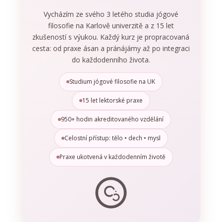
Vycházím ze svého 3 letého studia jógové
filosofie na Karlově univerzitě a z 15 let
zkušeností s výukou. Každý kurz je propracovaná
cesta: od praxe ásan a pránájámy až po integraci
do každodenního života.
Studium jógové filosofie na UK
15 let lektorské praxe
950+ hodin akreditovaného vzdělání
Celostní přístup: tělo • dech • mysl
Praxe ukotvená v každodenním životě