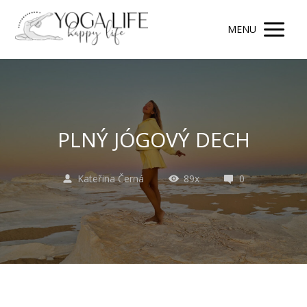
MENU
PLNÝ JÓGOVÝ DECH
Kateřina Černá
89x
0