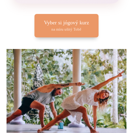
Vyber si jógový kurz
na míru ušitý Tobě