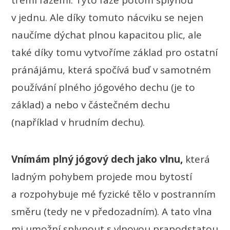
třemi fázemi. Tyto fáze potom splynou
v jednu. Ale díky tomuto nácviku se nejen
naučíme dýchat plnou kapacitou plic, ale
také díky tomu vytvoříme základ pro ostatní
pránájámu, která spočívá buď v samotném
používání plného jógového dechu (je to
základ) a nebo v částečném dechu
(například v hrudním dechu).
Vnímám plný jógový dech jako vlnu,
která
ladným pohybem projede mou bytostí
a rozpohybuje mé fyzické tělo v postranním
směru (tedy ne v předozadním). A tato vlna
mi umožní splynout s vlnovou prapodstatou