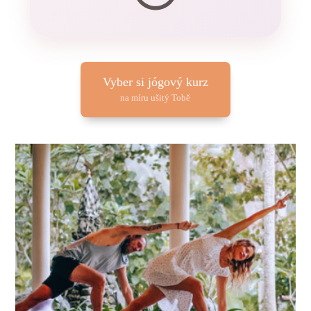
Vyber si jógový kurz
na míru ušitý Tobě