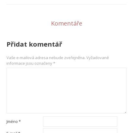
Komentáře
Přidat komentář
Vaše e-mailová adresa nebude zveřejněna.
Vyžadované
informace jsou označeny
*
Jméno
*