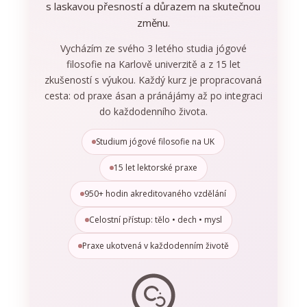
s laskavou přesností a důrazem na skutečnou
změnu.
Vycházím ze svého 3 letého studia jógové
filosofie na Karlově univerzitě a z 15 let
zkušeností s výukou. Každý kurz je propracovaná
cesta: od praxe ásan a pránájámy až po integraci
do každodenního života.
Studium jógové filosofie na UK
15 let lektorské praxe
950+ hodin akreditovaného vzdělání
Celostní přístup: tělo • dech • mysl
Praxe ukotvená v každodenním životě