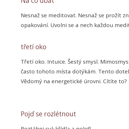
Na co dbát
Nesnaž se meditovat. Nesnaž se prožít zno
opakování. Uvolni se a nech každou medita
třetí oko
Třetí oko. Intuice. Šestý smysl. Mimosmy
často tohoto místa dotýkám. Tento dotek
Vědomý na energetické úrovni. Cítíte to?
Pojď se rozlétnout
Roztáhni svá křídla a poleť!