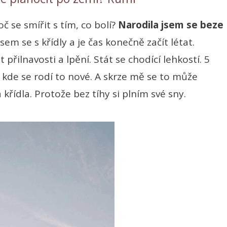
č se smířit s tím, co bolí?
Narodila jsem se beze
sem se s křídly a je čas konečně začít létat.
ilnavosti a lpění. Stát se chodící lehkostí. 5
 kde se rodí to nové. A skrze mě se to může
 křídla. Protože bez tíhy si plním své sny.