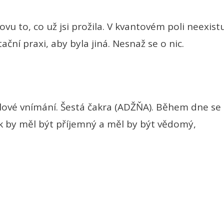
vu to, co už jsi prožila. V kvantovém poli neexist
ční praxi, aby byla jiná. Nesnaž se o nic.
slové vnímání. Šestá čakra (ADŽŇA). Během dne se
 by měl být příjemný a měl by být vědomý,