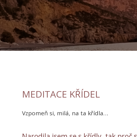
MEDITACE KŘÍDEL
Vzpomeň si, milá, na ta křídla…
Narodila jsem se s křídly, tak proč