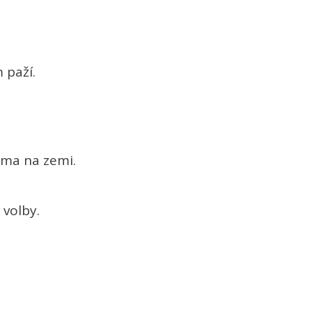
 paží.
ama na zemi.
 volby.