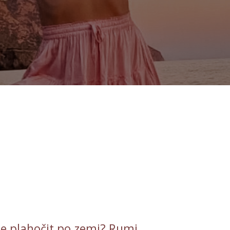
 se plahočit po zemi? Rumi