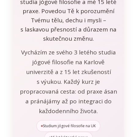
studia jógové filosofie a mé 15 leté
praxe. Povedou Tě k porozumění
Tvému tělu, dechu i mysli –
s laskavou přesností a důrazem na
skutečnou změnu.
Vycházím ze svého 3 letého studia
jógové filosofie na Karlově
univerzitě a z 15 let zkušeností
s výukou. Každý kurz je
propracovaná cesta: od praxe ásan
a pránájámy až po integraci do
každodenního života.
Studium jógové filosofie na UK