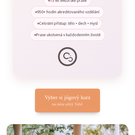
15 let lektorské praxe
950+ hodin akreditovaného vzdělání
Celostní přístup: tělo • dech • mysl
Praxe ukotvená v každodenním životě
Vyber si jógový kurz
na míru ušitý Tobě